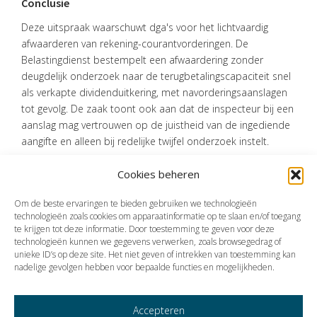
Conclusie
Deze uitspraak waarschuwt dga's voor het lichtvaardig
afwaarderen van rekening-courantvorderingen. De
Belastingdienst bestempelt een afwaardering zonder
deugdelijk onderzoek naar de terugbetalingscapaciteit snel
als verkapte dividenduitkering, met navorderingsaanslagen
tot gevolg. De zaak toont ook aan dat de inspecteur bij een
aanslag mag vertrouwen op de juistheid van de ingediende
aangifte en alleen bij redelijke twijfel onderzoek instelt.
Cookies beheren
Bron:Rechtbank Zeeland-West-Brabant | jurisprudentie |
ECLI:NL:RBZWB:2025:878 | 16-02-2025
Om de beste ervaringen te bieden gebruiken we technologieën
technologieën zoals cookies om apparaatinformatie op te slaan en/of toegang
te krijgen tot deze informatie. Door toestemming te geven voor deze
technologieën kunnen we gegevens verwerken, zoals browsegedrag of
Vorige
Volgende
unieke ID’s op deze site. Het niet geven of intrekken van toestemming kan
nadelige gevolgen hebben voor bepaalde functies en mogelijkheden.
Accepteren