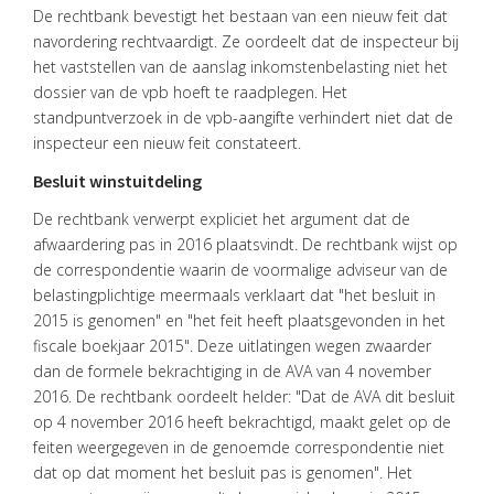
De rechtbank bevestigt het bestaan van een nieuw feit dat
navordering rechtvaardigt. Ze oordeelt dat de inspecteur bij
het vaststellen van de aanslag inkomstenbelasting niet het
dossier van de vpb hoeft te raadplegen. Het
standpuntverzoek in de vpb-aangifte verhindert niet dat de
HOME
inspecteur een nieuw feit constateert.
DIENSTEN
Besluit winstuitdeling
OVER
De rechtbank verwerpt expliciet het argument dat de
VISIE
afwaardering pas in 2016 plaatsvindt. De rechtbank wijst op
de correspondentie waarin de voormalige adviseur van de
ONS
belastingplichtige meermaals verklaart dat "het besluit in
TEAM
2015 is genomen" en "het feit heeft plaatsgevonden in het
fiscale boekjaar 2015". Deze uitlatingen wegen zwaarder
ACTUEEL
dan de formele bekrachtiging in de AVA van 4 november
VACATURES
2016. De rechtbank oordeelt helder: "Dat de AVA dit besluit
op 4 november 2016 heeft bekrachtigd, maakt gelet op de
CONTACT
feiten weergegeven in de genoemde correspondentie niet
dat op dat moment het besluit pas is genomen". Het