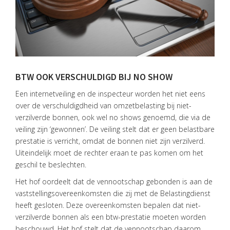
BTW OOK VERSCHULDIGD BIJ NO SHOW
HOME
Een internetveiling en de inspecteur worden het niet eens
over de verschuldigdheid van omzetbelasting bij niet-
DIENSTEN
verzilverde bonnen, ook wel no shows genoemd, die via de
veiling zijn ‘gewonnen’. De veiling stelt dat er geen belastbare
OVER
prestatie is verricht, omdat de bonnen niet zijn verzilverd.
VISIE
Uiteindelijk moet de rechter eraan te pas komen om het
geschil te beslechten.
ONS
TEAM
Het hof oordeelt dat de vennootschap gebonden is aan de
vaststellingsovereenkomsten die zij met de Belastingdienst
ACTUEEL
heeft gesloten. Deze overeenkomsten bepalen dat niet-
verzilverde bonnen als een btw-prestatie moeten worden
VACATURES
beschouwd. Het hof stelt dat de vennootschap daarom