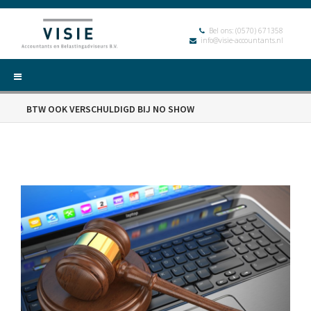
Bel ons:
(0570) 671358
info@visie-accountants.nl
BTW OOK VERSCHULDIGD BIJ NO SHOW