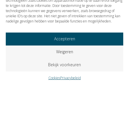
technologieën zoals cookies om apparaatinformatie op te slaan en/of toegang
te krijgen tot deze informatie. Door toestemming te geven voor deze
technologieën kunnen we gegevens verwerken, zoals browsegedrag of
Vorige
Volgende
unieke ID’s op deze site. Het niet geven of intrekken van toestemming kan
nadelige gevolgen hebben voor bepaalde functies en mogelijkheden.
Accepteren
Weigeren
Bekijk voorkeuren
Cookies
Privacybeleid
Copyright © 2023 VISIE Accountants en Belastingadviseurs B.V..
Alle rechten voorbehouden.
Cookies
Privacybeleid
Klokkenluidersregeling
Zutphenseweg 31-A-6 – Postbus 309 – 7400 AH Deventer –
telefoon
0570 671358
– fax
0570 618937
–
e-mail
info@visie-
accountants.nl