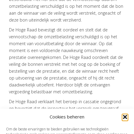
CONTACT
omzetbelasting verschuldigd is op het moment dat de bon
aan de winnaar van de veiling wordt verstrekt, ongeacht of
deze bon uiteindelijk wordt verzilverd.
De Hoge Raad bevestigt dit oordeel en stelt dat de
vennootschap de omzetbelasting verschuldigd is op het
moment van vooruitbetaling door de winnaar. Op dat
moment is een voldoende nauwkeurig omschreven
prestatie overeengekomen. De Hoge Raad oordeelt dat de
veiling de bonnen verstrekt met het oog op de boeking of
bestelling van de prestatie, en dat de winnaar recht heeft
op uitvoering van de prestatie, ongeacht of hij dit recht
daadwerkelijk uitoefent. Hierdoor blijft de ontvangen
vergoeding belastbaar met omzetbelasting.
De Hoge Raad verklaart het beroep in cassatie ongegrond
en bevestigt dat de inspecteur het verzoek om teruggaaf
van omzetbelasting terecht heeft afgewezen.
Cookies beheren
Bron:Hoge Raad | jurisprudentie | ECLI:NL:HR:2025:335 | 27-02-2025
Om de beste ervaringen te bieden gebruiken we technologieën