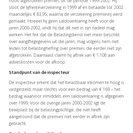
nooit afgetrokken premies uit de periode 1999-2002. Hij
sloot de lijfrenteverzekering in 1999 af en betaalde tot 2002
maandelijks € 83,95, waarna de verzekering premievrij werd
gemaakt. Hoewel hij geen saldoverklaring heeft voor de
jaren 2000-2002, vindt hij dat dit niet in zijn nadeel mag
werken. Het feit dat de Belastingdienst niet meer beschikt
over aangiftegegevens uit die jaren, mag volgens hem niet
HOME
leiden tot belastingheffing over premies die eerder niet zijn
afgetrokken. Daarnaast claimt hij aftrek van € 1.108 aan
DIENSTEN
advieskosten voor de afkoop.
Standpunt van de inspecteur
OVER
VISIE
De inspecteur erkent dat het belastbaar inkomen te hoog is
vastgesteld, maar slechts voor een bedrag van € 169 – het
ONS
bedrag waarvoor inmiddels een saldoverklaring is afgegeven
TEAM
over 1999. Voor de overige jaren 2000-2002 ligt de
ACTUEEL
bewijslast bij de belastingplichtige, die niet heeft
aangetoond dat de premies niet eerder in aftrek zijn
VACATURES
gebracht.