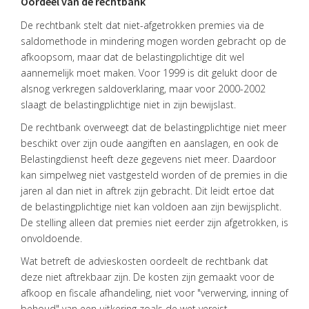
Oordeel van de rechtbank
CONTACT
De rechtbank stelt dat niet-afgetrokken premies via de
saldomethode in mindering mogen worden gebracht op de
afkoopsom, maar dat de belastingplichtige dit wel
aannemelijk moet maken. Voor 1999 is dit gelukt door de
alsnog verkregen saldoverklaring, maar voor 2000-2002
slaagt de belastingplichtige niet in zijn bewijslast.
De rechtbank overweegt dat de belastingplichtige niet meer
beschikt over zijn oude aangiften en aanslagen, en ook de
Belastingdienst heeft deze gegevens niet meer. Daardoor
kan simpelweg niet vastgesteld worden of de premies in die
jaren al dan niet in aftrek zijn gebracht. Dit leidt ertoe dat
de belastingplichtige niet kan voldoen aan zijn bewijsplicht.
De stelling alleen dat premies niet eerder zijn afgetrokken, is
onvoldoende.
Wat betreft de advieskosten oordeelt de rechtbank dat
deze niet aftrekbaar zijn. De kosten zijn gemaakt voor de
afkoop en fiscale afhandeling, niet voor "verwerving, inning of
behoud" van een uitkering zoals de wet vereist.