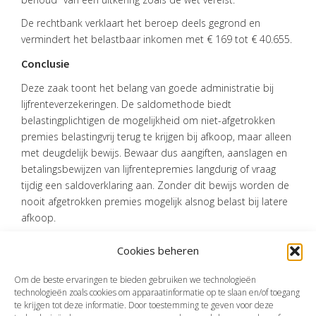
De rechtbank verklaart het beroep deels gegrond en
vermindert het belastbaar inkomen met € 169 tot € 40.655.
Conclusie
Deze zaak toont het belang van goede administratie bij
lijfrenteverzekeringen. De saldomethode biedt
belastingplichtigen de mogelijkheid om niet-afgetrokken
premies belastingvrij terug te krijgen bij afkoop, maar alleen
met deugdelijk bewijs. Bewaar dus aangiften, aanslagen en
betalingsbewijzen van lijfrentepremies langdurig of vraag
tijdig een saldoverklaring aan. Zonder dit bewijs worden de
nooit afgetrokken premies mogelijk alsnog belast bij latere
afkoop.
Cookies beheren
Bron:Rechtbank Noord-Nederland | jurisprudentie |
ECLI:NL:RBNNE:2024:4965 | 25-11-2024
Om de beste ervaringen te bieden gebruiken we technologieën
technologieën zoals cookies om apparaatinformatie op te slaan en/of toegang
te krijgen tot deze informatie. Door toestemming te geven voor deze