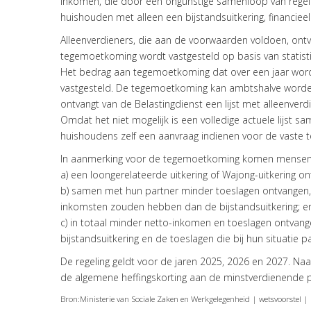
inkomen, die door een ongunstige samenloop van regel
huishouden met alleen een bijstandsuitkering, financie
Alleenverdieners, die aan de voorwaarden voldoen, ont
tegemoetkoming wordt vastgesteld op basis van statist
Het bedrag aan tegemoetkoming dat over een jaar wordt
vastgesteld. De tegemoetkoming kan ambtshalve worde
ontvangt van de Belastingdienst een lijst met alleenve
Omdat het niet mogelijk is een volledige actuele lijst
huishoudens zelf een aanvraag indienen voor de vaste
In aanmerking voor de tegemoetkoming komen mensen,
a) een loongerelateerde uitkering of Wajong-uitkering o
b) samen met hun partner minder toeslagen ontvangen,
inkomsten zouden hebben dan de bijstandsuitkering; 
c) in totaal minder netto-inkomen en toeslagen ontva
bijstandsuitkering en de toeslagen die bij hun situatie p
De regeling geldt voor de jaren 2025, 2026 en 2027. Naa
de algemene heffingskorting aan de minstverdienende p
Bron:Ministerie van Sociale Zaken en Werkgelegenheid | wetsvoorstel 