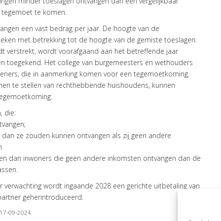
ingen minder toeslagen ontvangen dan een vergelijkbaar
el tegemoet te komen.
vangen een vast bedrag per jaar. De hoogte van de
ieken met betrekking tot de hoogte van de gemiste toeslagen.
 verstrekt, wordt voorafgaand aan het betreffende jaar
n toegekend. Het college van burgemeesters en wethouders
rdieners, die in aanmerking komen voor een tegemoetkoming.
 samen te stellen van rechthebbende huishoudens, kunnen
 tegemoetkoming.
 die:
ntvangen;
 dan ze zouden kunnen ontvangen als zij geen andere
en
ngen dan inwoners die geen andere inkomsten ontvangen dan de
assen.
r verwachting wordt ingaande 2028 een gerichte uitbetaling van
artner geherintroduceerd.
| 17-09-2024