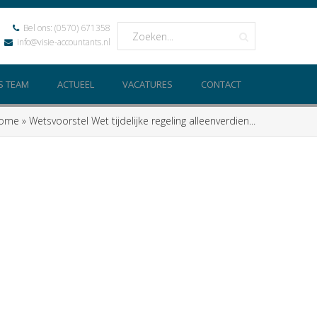
Bel ons:
(0570) 671358
info@visie-accountants.nl
S TEAM
ACTUEEL
VACATURES
CONTACT
ome
»
Wetsvoorstel Wet tijdelijke regeling alleenverdien...