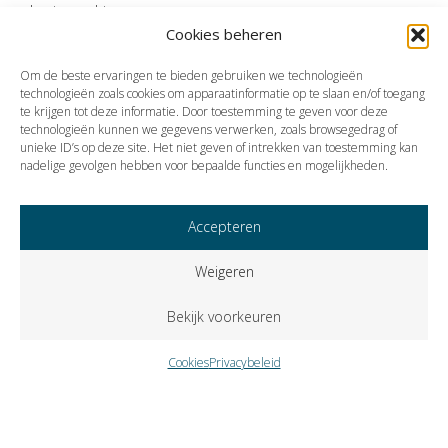
kantonrechter.
Cookies beheren
Bron:Rechtbank Zeeland-West-Brabant | jurisprudentie |
ECLINLRBZWB20246370, 11119664 AZ VERZ 24-34 | 08-09-2024
Om de beste ervaringen te bieden gebruiken we technologieën
technologieën zoals cookies om apparaatinformatie op te slaan en/of toegang
te krijgen tot deze informatie. Door toestemming te geven voor deze
technologieën kunnen we gegevens verwerken, zoals browsegedrag of
Vorige
Volgende
unieke ID’s op deze site. Het niet geven of intrekken van toestemming kan
nadelige gevolgen hebben voor bepaalde functies en mogelijkheden.
Accepteren
Weigeren
Bekijk voorkeuren
Cookies
Privacybeleid
Copyright © 2023 VISIE Accountants en Belastingadviseurs B.V..
Alle rechten voorbehouden.
Cookies
Privacybeleid
Klokkenluidersregeling