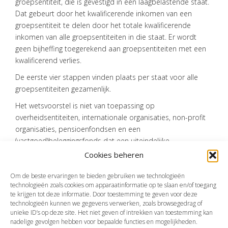
groepsentiteit, die is gevestigd in een laagbelastende staat.
Dat gebeurt door het kwalificerende inkomen van een
groepsentiteit te delen door het totale kwalificerende
inkomen van alle groepsentiteiten in die staat. Er wordt
geen bijheffing toegerekend aan groepsentiteiten met een
kwalificerend verlies.
De eerste vier stappen vinden plaats per staat voor alle
groepsentiteiten gezamenlijk.
Het wetsvoorstel is niet van toepassing op
overheidsentiteiten, internationale organisaties, non-profit
organisaties, pensioenfondsen en een
(vastgoed)beleggingsfonds dat een uiteindelijke
moederentiteit is.
Cookies beheren
Bron:Ministerie van Financiën | wetsvoorstel | 30-05-2023
Om de beste ervaringen te bieden gebruiken we technologieën
technologieën zoals cookies om apparaatinformatie op te slaan en/of toegang
te krijgen tot deze informatie. Door toestemming te geven voor deze
technologieën kunnen we gegevens verwerken, zoals browsegedrag of
Vorige
Volgende
unieke ID’s op deze site. Het niet geven of intrekken van toestemming kan
nadelige gevolgen hebben voor bepaalde functies en mogelijkheden.