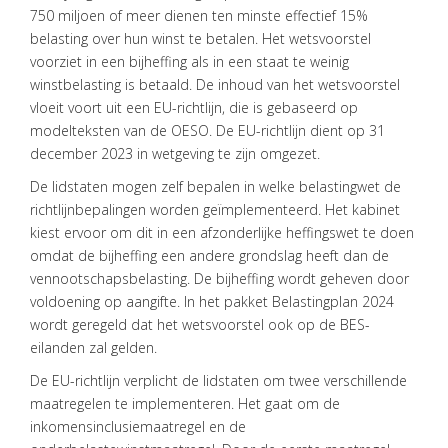
750 miljoen of meer dienen ten minste effectief 15%
belasting over hun winst te betalen. Het wetsvoorstel
voorziet in een bijheffing als in een staat te weinig
winstbelasting is betaald. De inhoud van het wetsvoorstel
vloeit voort uit een EU-richtlijn, die is gebaseerd op
modelteksten van de OESO. De EU-richtlijn dient op 31
december 2023 in wetgeving te zijn omgezet.
De lidstaten mogen zelf bepalen in welke belastingwet de
richtlijnbepalingen worden geïmplementeerd. Het kabinet
kiest ervoor om dit in een afzonderlijke heffingswet te doen
omdat de bijheffing een andere grondslag heeft dan de
vennootschapsbelasting. De bijheffing wordt geheven door
voldoening op aangifte. In het pakket Belastingplan 2024
wordt geregeld dat het wetsvoorstel ook op de BES-
eilanden zal gelden.
HOME
De EU-richtlijn verplicht de lidstaten om twee verschillende
DIENSTEN
maatregelen te implementeren. Het gaat om de
inkomensinclusiemaatregel en de
OVER