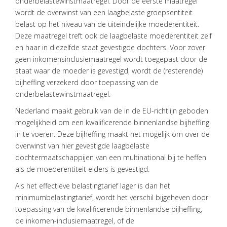
onderbelastewinstmaatregel. Door de eerste maatregel
VISIE
wordt de overwinst van een laagbelaste groepsentiteit
belast op het niveau van de uiteindelijke moederentiteit.
ONS
Deze maatregel treft ook de laagbelaste moederentiteit zelf
TEAM
en haar in diezelfde staat gevestigde dochters. Voor zover
geen inkomensinclusiemaatregel wordt toegepast door de
ACTUEEL
staat waar de moeder is gevestigd, wordt de (resterende)
VACATURES
bijheffing verzekerd door toepassing van de
onderbelastewinstmaatregel.
CONTACT
Nederland maakt gebruik van de in de EU-richtlijn geboden
mogelijkheid om een kwalificerende binnenlandse bijheffing
in te voeren. Deze bijheffing maakt het mogelijk om over de
overwinst van hier gevestigde laagbelaste
dochtermaatschappijen van een multinational bij te heffen
als de moederentiteit elders is gevestigd.
Als het effectieve belastingtarief lager is dan het
minimumbelastingtarief, wordt het verschil bijgeheven door
toepassing van de kwalificerende binnenlandse bijheffing,
de inkomen-inclusiemaatregel, of de