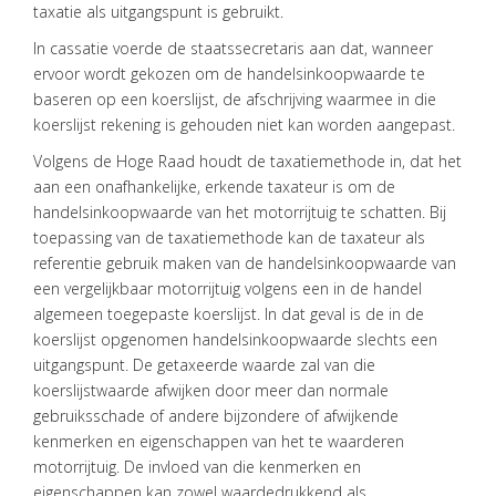
taxatie als uitgangspunt is gebruikt.
VISIE
In cassatie voerde de staatssecretaris aan dat, wanneer
ONS
ervoor wordt gekozen om de handelsinkoopwaarde te
TEAM
baseren op een koerslijst, de afschrijving waarmee in die
koerslijst rekening is gehouden niet kan worden aangepast.
ACTUEEL
Volgens de Hoge Raad houdt de taxatiemethode in, dat het
VACATURES
aan een onafhankelijke, erkende taxateur is om de
handelsinkoopwaarde van het motorrijtuig te schatten. Bij
CONTACT
toepassing van de taxatiemethode kan de taxateur als
referentie gebruik maken van de handelsinkoopwaarde van
een vergelijkbaar motorrijtuig volgens een in de handel
algemeen toegepaste koerslijst. In dat geval is de in de
koerslijst opgenomen handelsinkoopwaarde slechts een
uitgangspunt. De getaxeerde waarde zal van die
koerslijstwaarde afwijken door meer dan normale
gebruiksschade of andere bijzondere of afwijkende
kenmerken en eigenschappen van het te waarderen
motorrijtuig. De invloed van die kenmerken en
eigenschappen kan zowel waardedrukkend als