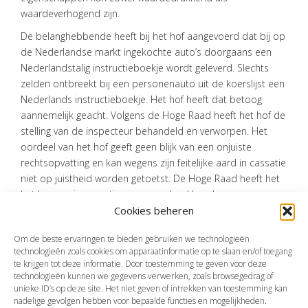
waardeverhogend zijn.
De belanghebbende heeft bij het hof aangevoerd dat bij op
de Nederlandse markt ingekochte auto’s doorgaans een
Nederlandstalig instructieboekje wordt geleverd. Slechts
zelden ontbreekt bij een personenauto uit de koerslijst een
Nederlands instructieboekje. Het hof heeft dat betoog
aannemelijk geacht. Volgens de Hoge Raad heeft het hof de
stelling van de inspecteur behandeld en verworpen. Het
oordeel van het hof geeft geen blijk van een onjuiste
rechtsopvatting en kan wegens zijn feitelijke aard in cassatie
niet op juistheid worden getoetst. De Hoge Raad heeft het
het beroep in cassatie ongegrond verklaard.
Cookies beheren
Bron:Hoge Raad | jurisprudentie | ECLINLHR2023692, 21/00182 | 11-
05-2023
Om de beste ervaringen te bieden gebruiken we technologieën
technologieën zoals cookies om apparaatinformatie op te slaan en/of toegang
te krijgen tot deze informatie. Door toestemming te geven voor deze
technologieën kunnen we gegevens verwerken, zoals browsegedrag of
Vorige
Volgende
unieke ID’s op deze site. Het niet geven of intrekken van toestemming kan
nadelige gevolgen hebben voor bepaalde functies en mogelijkheden.