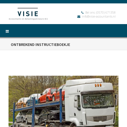
Bel ons:
(0570) 671358
info@visie-accountants.nl
ONTBREKEND INSTRUCTIEBOEKJE