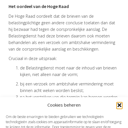
Het oordeel van de Hoge Raad
De Hoge Raad oordeelt dat de brieven van de
belastingplichtige geen andere conclusie toelaten dan dat
hij bezwaar had tegen de oorspronkelijke aanslag. De
Belastingdienst had deze brieven daarom ook moeten
behandelen als een verzoek om ambtshalve vermindering
van de oorspronkelijke aanslag en beschikkingen.
Cruciaal in deze uitspraak:
de Belastingdienst moet naar de inhoud van brieven
kijken, niet alleen naar de vorm;
bij een verzoek om ambtshalve vermindering moet
binnen acht weken worden beslist;
na het verstrijken van die termijn kan beroep worden
ingesteld tegen het uitblijven van een beslissing.
Cookies beheren
Bron:Hoge Raad | jurisprudentie | ECLI:NL:HR:2025:360 | 06-03-2025
Om de beste ervaringen te bieden gebruiken we technologieën
technologieën zoals cookies om apparaatinformatie op te slaan en/of toegang
te krijgen tot deze informatie. Door toestemming te geven voor deze