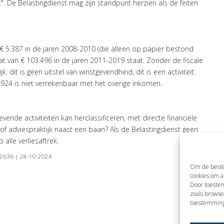
. De Belastingdienst mag zijn standpunt herzien als de feiten
€ 5.387 in de jaren 2008-2010 (die alleen op papier bestond
taat van € 103.496 in de jaren 2011-2019 staat. Zonder de fiscale
jk: dit is geen uitstel van winstgevendheid, dit is een activiteit
 13.924 is niet verrekenbaar met het overige inkomen.
vende activiteiten kan herclassificeren, met directe financiële
 adviespraktijk naast een baan? Als de Belastingdienst geen
 alle verliesaftrek.
4:2636 | 28-10-2024
Om de beste
cookies om a
Door toeste
zoals browse
toestemming