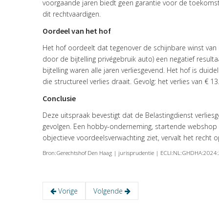
voorgaande jaren biedt geen garantie voor de toekomst"
dit rechtvaardigen.
Oordeel van het hof
Het hof oordeelt dat tegenover de schijnbare winst van 
door de bijtelling privégebruik auto) een negatief resul
bijtelling waren alle jaren verliesgevend. Het hof is duideli
die structureel verlies draait. Gevolg: het verlies van €
Conclusie
Deze uitspraak bevestigt dat de Belastingdienst verliesge
gevolgen. Een hobby-onderneming, startende webshop of
objectieve voordeelsverwachting ziet, vervalt het recht op
Bron:Gerechtshof Den Haag | jurisprudentie | ECLI:NL:GHDHA:202
Vorige
Volgende