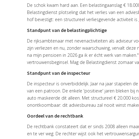
De schok kwam hard aan. Een belastingaanslag € 18.000
Belastingdienst plotseling dat het verlies van een advie
hof bevestigt: een structureel verliesgevende activiteit 
Standpunt van de belastingplichtige
De rijksambtenaar met nevenactiviteiten als adviseur voe
zijn verliezen en nu, zonder waarschuwing, vervalt deze 
na mijn pensioen in 2026 ga ik er écht werk van maken.
vertrouwensbeginsel. Mag de Belastingdienst zomaar va
Standpunt van de inspecteur
De inspecteur is onverbiddelijk. Jaar na jaar stapelen de
van een patroon. De enkele 'positieve' jaren bleken bij na
auto maskeerde dit alleen. Met structureel € 20.000 ko
onontkoombaar: dit adviesbureau zal nooit winst maken.
Oordeel van de rechtbank
De rechtbank constateert dat er sinds 2008 alleen maar 
en te ver weg. De rechter wijst ook het vertrouwensargume