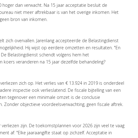
 hoger dan verwacht. Na 15 jaar acceptatie besluit de
sbureau niet meer aftrekbaar is van het overige inkomen. Het
is geen bron van inkomen.
lt zich overvallen. Jarenlang accepteerde de Belastingdienst
mogelijkheid. Hij wijst op eerdere omzetten en resultaten. "En
" De Belastingdienst schendt volgens hem het
n koers veranderen na 15 jaar dezelfde behandeling?
 verliezen zich op. Het verlies van € 13.924 in 2019 is onderdeel
dere inspectie ook verlieslatend. De fiscale bijtelling van een
sten tegenover een minimale omzet is de conclusie
 Zonder objectieve voordeelsverwachting, geen fiscale aftrek.
verliezen zijn. De toekomstplannen voor 2026 zijn veel te vaag
nt af: "Elke jaaraangifte staat op zichzelf. Acceptatie in