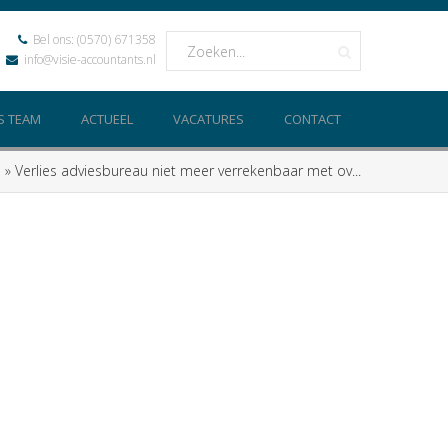
Bel ons:
(0570) 671358
info@visie-accountants.nl
S TEAM
ACTUEEL
VACATURES
CONTACT
e
»
Verlies adviesbureau niet meer verrekenbaar met ov...