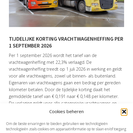
OVER
VISIE
ONS
TEAM
TIJDELIJKE KORTING VRACHTWAGENHEFFING PER
1 SEPTEMBER 2026
ACTUEEL
Per 1 september 2026 wordt het tarief van de
VACATURES
vrachtwagenheffing met 22,3% verlaagd. De
vrachtwagenheffing treedt op 1 juli 2026 in werking en geldt
CONTACT
voor alle vrachtwagens, zowel uit binnen- als buitenland.
Eigenaren van vrachtwagens gaan een bedrag per gereden
kilometer betalen. Door de tijdelijke korting daalt het
gemiddelde tarief van € 0,191 naar € 0,148 per kilometer.
De verlaging geldt voor alle categorieën vrachtwagens en
loopt tot eind 2026.
Cookies beheren
Bron: Ministerie van Financiën | besluit | 25-05-2026
Om de beste ervaringen te bieden gebruiken we technologieën
technologieën zoals cookies om apparaatinformatie op te slaan en/of toegang