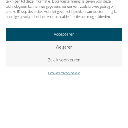
te krijgen tot deze informatie. Door toestemming te geven voor deze
technologieën kunnen we gegevens verwerken, zoals browsegedrag of
Vorige
Volgende
unieke ID’s op deze site. Het niet geven of intrekken van toestemming kan
nadelige gevolgen hebben voor bepaalde functies en mogelijkheden.
Accepteren
Weigeren
Bekijk voorkeuren
Cookies
Privacybeleid
Copyright © 2023 VISIE Accountants en Belastingadviseurs B.V..
Alle rechten voorbehouden.
Cookies
Privacybeleid
Klokkenluidersregeling
Zutphenseweg 31-A-6 – Postbus 309 – 7400 AH Deventer –
telefoon
0570 671358
– fax
0570 618937
–
e-mail
info@visie-
accountants.nl