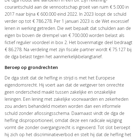
courantschuld aan de vennootschap groeit van ruim € 5.000 in
2017 naar bijna € 600.000 eind 2022. In 2023 loopt de schuld
verder op tot € 786.278. Per 1 januari 2023 is de Wet excessief
lenen in werking getreden. Die wet bepaalt dat schulden aan de
eigen bv boven de drempel van € 700.000 worden belast als
fictief regulier voordeel in box 2. Het bovenmatige deel bedraagt
€ 86.278. Na verdeling met zijn fiscale partner wordt € 75.127 bij
de dga belast tegen het aanmerkelijkbelangtarief.
Beroep op grondrechten
De dga stelt dat de heffing in strijd is met het Europese
eigendomsrecht. Hij voert aan dat de wetgever ten onrechte
geen onderscheid maakt tussen zakelijke en onzakelijke
leningen. Een lening met zakelijke voorwaarden en zekerheden
zou anders behandeld moeten worden dan een informele
schuld zonder aflossingsschema. Daarnaast vindt de dga de
heffing disproportioneel, omdat deze een radicale wijziging
vormt die zonder overgangsrecht is ingevoerd. Tot slot beroept
hij zich op het discriminatieverbod en stelt hij dat de heffing het