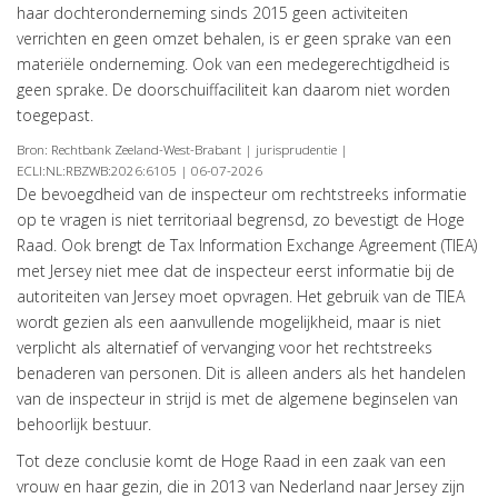
haar dochteronderneming sinds 2015 geen activiteiten
verrichten en geen omzet behalen, is er geen sprake van een
HOME
materiële onderneming. Ook van een medegerechtigdheid is
geen sprake. De doorschuiffaciliteit kan daarom niet worden
DIENSTEN
toegepast.
OVER
Bron: Rechtbank Zeeland-West-Brabant | jurisprudentie |
VISIE
ECLI:NL:RBZWB:2026:6105 | 06-07-2026
De bevoegdheid van de inspecteur om rechtstreeks informatie
ONS
op te vragen is niet territoriaal begrensd, zo bevestigt de Hoge
TEAM
Raad. Ook brengt de Tax Information Exchange Agreement (TIEA)
met Jersey niet mee dat de inspecteur eerst informatie bij de
ACTUEEL
autoriteiten van Jersey moet opvragen. Het gebruik van de TIEA
VACATURES
wordt gezien als een aanvullende mogelijkheid, maar is niet
verplicht als alternatief of vervanging voor het rechtstreeks
CONTACT
benaderen van personen. Dit is alleen anders als het handelen
van de inspecteur in strijd is met de algemene beginselen van
behoorlijk bestuur.
Tot deze conclusie komt de Hoge Raad in een zaak van een
vrouw en haar gezin, die in 2013 van Nederland naar Jersey zijn