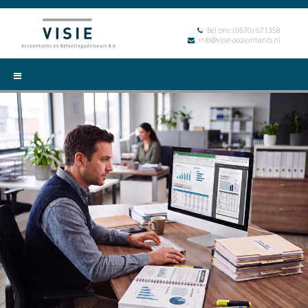
Bel ons:
(0570) 671358
info@visie-accountants.nl