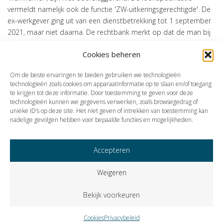
vermeldt namelijk ook de functie 'ZW-uitkeringsgerechtigde'. De
ex-werkgever ging uit van een dienstbetrekking tot 1 september
2021, maar niet daarna. De rechtbank merkt op dat de man bij
herstel na 1 september 2021 geen loon meer zou ontvangen
Cookies beheren
van zijn ex-werkgever, aangezien de arbeidsovereenkomst niet
meer bestaat. Aangezien het hier niet gaat om een ZW-uitkering
Om de beste ervaringen te bieden gebruiken we technologieën
met een lopende dienstbetrekking, telt de uitkering niet mee als
technologieën zoals cookies om apparaatinformatie op te slaan en/of toegang
arbeidsinkomen. Hierdoor bestaat er geen recht op
te krijgen tot deze informatie. Door toestemming te geven voor deze
arbeidskorting.
technologieën kunnen we gegevens verwerken, zoals browsegedrag of
unieke ID’s op deze site. Het niet geven of intrekken van toestemming kan
Bron: Rechtbank Gelderland | jurisprudentie | ECLI:NL:RBGEL:2026:5042 | 25-
nadelige gevolgen hebben voor bepaalde functies en mogelijkheden.
06-2026
Accepteren
Weigeren
Bekijk voorkeuren
Cookies
Privacybeleid