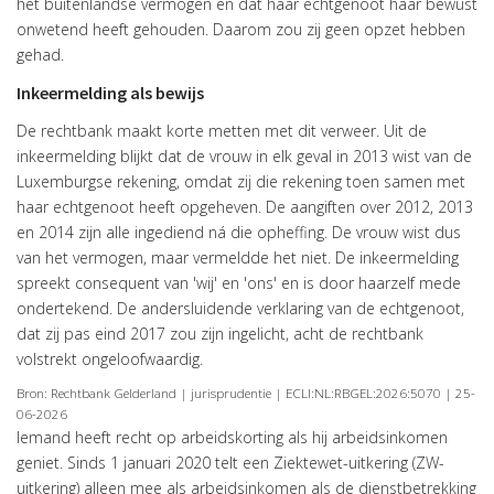
het buitenlandse vermogen en dat haar echtgenoot haar bewust
onwetend heeft gehouden. Daarom zou zij geen opzet hebben
gehad.
Inkeermelding als bewijs
De rechtbank maakt korte metten met dit verweer. Uit de
inkeermelding blijkt dat de vrouw in elk geval in 2013 wist van de
Luxemburgse rekening, omdat zij die rekening toen samen met
haar echtgenoot heeft opgeheven. De aangiften over 2012, 2013
en 2014 zijn alle ingediend ná die opheffing. De vrouw wist dus
van het vermogen, maar vermeldde het niet. De inkeermelding
spreekt consequent van 'wij' en 'ons' en is door haarzelf mede
ondertekend. De andersluidende verklaring van de echtgenoot,
dat zij pas eind 2017 zou zijn ingelicht, acht de rechtbank
volstrekt ongeloofwaardig.
Bron: Rechtbank Gelderland | jurisprudentie | ECLI:NL:RBGEL:2026:5070 | 25-
06-2026
Iemand heeft recht op arbeidskorting als hij arbeidsinkomen
geniet. Sinds 1 januari 2020 telt een Ziektewet-uitkering (ZW-
uitkering) alleen mee als arbeidsinkomen als de dienstbetrekking