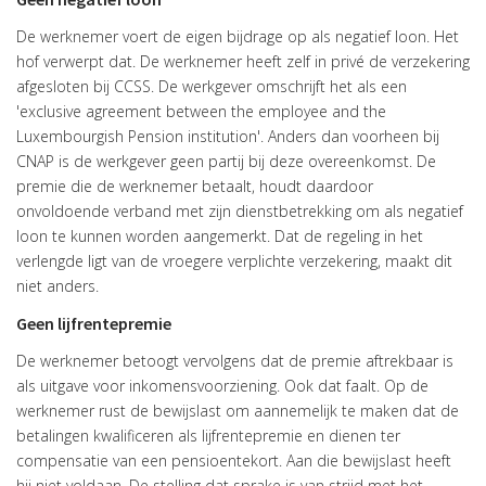
De werknemer voert de eigen bijdrage op als negatief loon. Het
hof verwerpt dat. De werknemer heeft zelf in privé de verzekering
afgesloten bij CCSS. De werkgever omschrijft het als een
'exclusive agreement between the employee and the
Luxembourgish Pension institution'. Anders dan voorheen bij
CNAP is de werkgever geen partij bij deze overeenkomst. De
premie die de werknemer betaalt, houdt daardoor
onvoldoende verband met zijn dienstbetrekking om als negatief
loon te kunnen worden aangemerkt. Dat de regeling in het
verlengde ligt van de vroegere verplichte verzekering, maakt dit
niet anders.
Geen lijfrentepremie
De werknemer betoogt vervolgens dat de premie aftrekbaar is
als uitgave voor inkomensvoorziening. Ook dat faalt. Op de
werknemer rust de bewijslast om aannemelijk te maken dat de
betalingen kwalificeren als lijfrentepremie en dienen ter
compensatie van een pensioentekort. Aan die bewijslast heeft
hij niet voldaan. De stelling dat sprake is van strijd met het