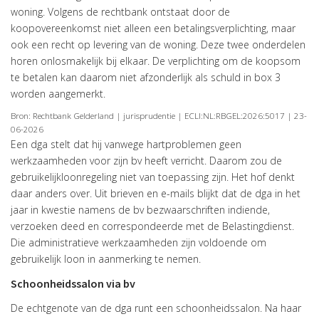
woning. Volgens de rechtbank ontstaat door de
koopovereenkomst niet alleen een betalingsverplichting, maar
ook een recht op levering van de woning. Deze twee onderdelen
horen onlosmakelijk bij elkaar. De verplichting om de koopsom
te betalen kan daarom niet afzonderlijk als schuld in box 3
worden aangemerkt.
Bron: Rechtbank Gelderland | jurisprudentie | ECLI:NL:RBGEL:2026:5017 | 23-
06-2026
Een dga stelt dat hij vanwege hartproblemen geen
werkzaamheden voor zijn bv heeft verricht. Daarom zou de
gebruikelijkloonregeling niet van toepassing zijn. Het hof denkt
daar anders over. Uit brieven en e-mails blijkt dat de dga in het
jaar in kwestie namens de bv bezwaarschriften indiende,
verzoeken deed en correspondeerde met de Belastingdienst.
Die administratieve werkzaamheden zijn voldoende om
gebruikelijk loon in aanmerking te nemen.
Schoonheidssalon via bv
De echtgenote van de dga runt een schoonheidssalon. Na haar