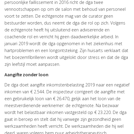
persoonlijke faillissement in 2016 richt de dga twee
vennootschappen op om de salon met behoud van personeel
voort te zetten. De echtgenote mag van de curator geen
bestuurder worden, dus neemt de dga die rol op zich. Volgens
de echtgenote heeft hij uitsluitend een adviserende en
coachende rol en verricht hij geen daadwerkelijke arbeid. In
januari 2019 wordt de dga opgenomen in het ziekenhuis met
hartproblemen en een longontsteking. Zijn huisarts verklaart dat
het boezemfibrilleren wordt uitgelokt door stress en dat de dga
zijn leefstijl moet aanpassen.
Aangifte zonder loon
De dga doet aangifte inkomstenbelasting 2019 naar een negatief
inkomen van € 2.544. De inspecteur corrigeert de aangifte met
een gebruikelijk loon van € 26.470, gelijk aan het loon van de
meestverdienende werknemer: de echtgenote. Na bezwaar
wordt het belastbaar inkomen vastgesteld op € 23.220. De dga
gaat in beroep en stelt dat hij vanwege zijn gezondheid geen
werkzaamheden heeft verricht. De werkzaamheden die hij wel
deed, waren volgens hem puur arbeidstherapeutisch.