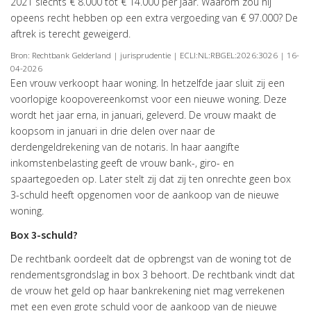
2021 slechts € 8.000 tot € 14.000 per jaar. Waarom zou hij
opeens recht hebben op een extra vergoeding van € 97.000? De
aftrek is terecht geweigerd.
Bron: Rechtbank Gelderland | jurisprudentie | ECLI:NL:RBGEL:2026:3026 | 16-
04-2026
Een vrouw verkoopt haar woning. In hetzelfde jaar sluit zij een
voorlopige koopovereenkomst voor een nieuwe woning. Deze
wordt het jaar erna, in januari, geleverd. De vrouw maakt de
koopsom in januari in drie delen over naar de
derdengeldrekening van de notaris. In haar aangifte
inkomstenbelasting geeft de vrouw bank-, giro- en
spaartegoeden op. Later stelt zij dat zij ten onrechte geen box
3-schuld heeft opgenomen voor de aankoop van de nieuwe
woning.
Box 3-schuld?
De rechtbank oordeelt dat de opbrengst van de woning tot de
rendementsgrondslag in box 3 behoort. De rechtbank vindt dat
de vrouw het geld op haar bankrekening niet mag verrekenen
met een even grote schuld voor de aankoop van de nieuwe