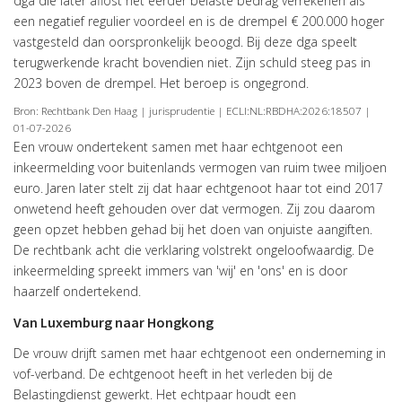
dga die later aflost het eerder belaste bedrag verrekenen als
een negatief regulier voordeel en is de drempel € 200.000 hoger
vastgesteld dan oorspronkelijk beoogd. Bij deze dga speelt
terugwerkende kracht bovendien niet. Zijn schuld steeg pas in
2023 boven de drempel. Het beroep is ongegrond.
Bron: Rechtbank Den Haag | jurisprudentie | ECLI:NL:RBDHA:2026:18507 |
01-07-2026
Een vrouw ondertekent samen met haar echtgenoot een
inkeermelding voor buitenlands vermogen van ruim twee miljoen
euro. Jaren later stelt zij dat haar echtgenoot haar tot eind 2017
onwetend heeft gehouden over dat vermogen. Zij zou daarom
geen opzet hebben gehad bij het doen van onjuiste aangiften.
De rechtbank acht die verklaring volstrekt ongeloofwaardig. De
inkeermelding spreekt immers van 'wij' en 'ons' en is door
haarzelf ondertekend.
Van Luxemburg naar Hongkong
De vrouw drijft samen met haar echtgenoot een onderneming in
vof-verband. De echtgenoot heeft in het verleden bij de
Belastingdienst gewerkt. Het echtpaar houdt een