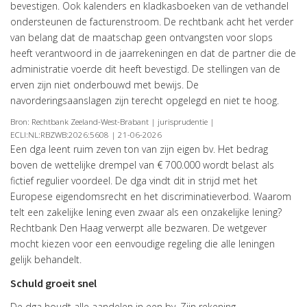
bevestigen. Ook kalenders en kladkasboeken van de vethandel
ondersteunen de facturenstroom. De rechtbank acht het verder
van belang dat de maatschap geen ontvangsten voor slops
heeft verantwoord in de jaarrekeningen en dat de partner die de
administratie voerde dit heeft bevestigd. De stellingen van de
erven zijn niet onderbouwd met bewijs. De
navorderingsaanslagen zijn terecht opgelegd en niet te hoog.
Bron: Rechtbank Zeeland-West-Brabant | jurisprudentie |
ECLI:NL:RBZWB:2026:5608 | 21-06-2026
Een dga leent ruim zeven ton van zijn eigen bv. Het bedrag
boven de wettelijke drempel van € 700.000 wordt belast als
fictief regulier voordeel. De dga vindt dit in strijd met het
Europese eigendomsrecht en het discriminatieverbod. Waarom
telt een zakelijke lening even zwaar als een onzakelijke lening?
Rechtbank Den Haag verwerpt alle bezwaren. De wetgever
mocht kiezen voor een eenvoudige regeling die alle leningen
gelijk behandelt.
Schuld groeit snel
De dga houdt alle aandelen in een bv. Zijn rekening-