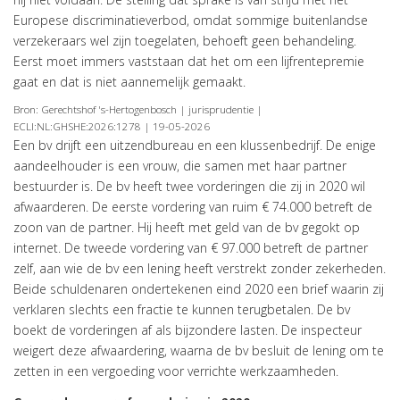
Europese discriminatieverbod, omdat sommige buitenlandse
verzekeraars wel zijn toegelaten, behoeft geen behandeling.
Eerst moet immers vaststaan dat het om een lijfrentepremie
gaat en dat is niet aannemelijk gemaakt.
Bron: Gerechtshof 's-Hertogenbosch | jurisprudentie |
ECLI:NL:GHSHE:2026:1278 | 19-05-2026
Een bv drijft een uitzendbureau en een klussenbedrijf. De enige
aandeelhouder is een vrouw, die samen met haar partner
bestuurder is. De bv heeft twee vorderingen die zij in 2020 wil
afwaarderen. De eerste vordering van ruim € 74.000 betreft de
zoon van de partner. Hij heeft met geld van de bv gegokt op
internet. De tweede vordering van € 97.000 betreft de partner
zelf, aan wie de bv een lening heeft verstrekt zonder zekerheden.
Beide schuldenaren ondertekenen eind 2020 een brief waarin zij
verklaren slechts een fractie te kunnen terugbetalen. De bv
boekt de vorderingen af als bijzondere lasten. De inspecteur
weigert deze afwaardering, waarna de bv besluit de lening om te
zetten in een vergoeding voor verrichte werkzaamheden.