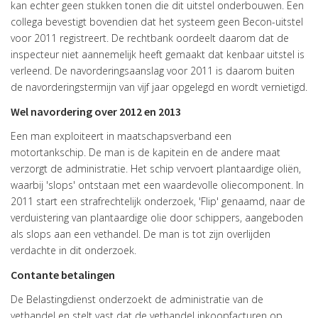
kan echter geen stukken tonen die dit uitstel onderbouwen. Een
collega bevestigt bovendien dat het systeem geen Becon-uitstel
voor 2011 registreert. De rechtbank oordeelt daarom dat de
inspecteur niet aannemelijk heeft gemaakt dat kenbaar uitstel is
verleend. De navorderingsaanslag voor 2011 is daarom buiten
de navorderingstermijn van vijf jaar opgelegd en wordt vernietigd.
Wel navordering over 2012 en 2013
Een man exploiteert in maatschapsverband een
motortankschip. De man is de kapitein en de andere maat
verzorgt de administratie. Het schip vervoert plantaardige oliën,
waarbij 'slops' ontstaan met een waardevolle oliecomponent. In
2011 start een strafrechtelijk onderzoek, 'Flip' genaamd, naar de
verduistering van plantaardige olie door schippers, aangeboden
als slops aan een vethandel. De man is tot zijn overlijden
verdachte in dit onderzoek.
Contante betalingen
De Belastingdienst onderzoekt de administratie van de
vethandel en stelt vast dat de vethandel inkoopfacturen op