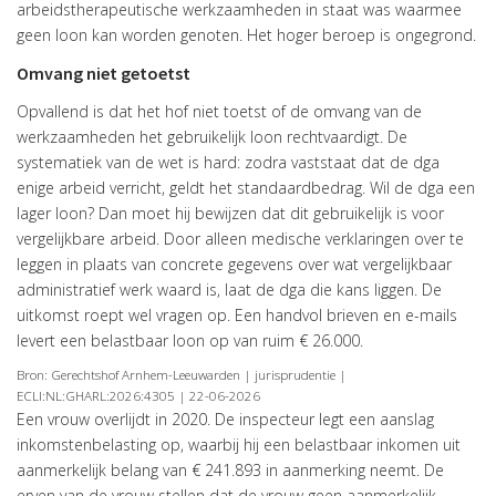
arbeidstherapeutische werkzaamheden in staat was waarmee
geen loon kan worden genoten. Het hoger beroep is ongegrond.
Omvang niet getoetst
Opvallend is dat het hof niet toetst of de omvang van de
werkzaamheden het gebruikelijk loon rechtvaardigt. De
systematiek van de wet is hard: zodra vaststaat dat de dga
enige arbeid verricht, geldt het standaardbedrag. Wil de dga een
lager loon? Dan moet hij bewijzen dat dit gebruikelijk is voor
vergelijkbare arbeid. Door alleen medische verklaringen over te
leggen in plaats van concrete gegevens over wat vergelijkbaar
administratief werk waard is, laat de dga die kans liggen. De
uitkomst roept wel vragen op. Een handvol brieven en e-mails
levert een belastbaar loon op van ruim € 26.000.
Bron: Gerechtshof Arnhem-Leeuwarden | jurisprudentie |
ECLI:NL:GHARL:2026:4305 | 22-06-2026
Een vrouw overlijdt in 2020. De inspecteur legt een aanslag
inkomstenbelasting op, waarbij hij een belastbaar inkomen uit
aanmerkelijk belang van € 241.893 in aanmerking neemt. De
erven van de vrouw stellen dat de vrouw geen aanmerkelijk