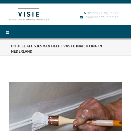
Bel ons:
(0570) 671358
info@visie-accountants.nl
POOLSE KLUSJESMAN HEEFT VASTE INRICHTING IN
NEDERLAND