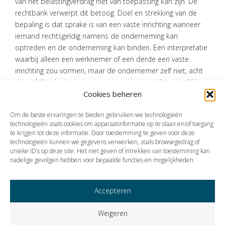
van het belastingverdrag niet van toepassing kan zijn. De
rechtbank verwerpt dit betoog. Doel en strekking van de
bepaling is dat sprake is van een vaste inrichting wanneer
iemand rechtsgeldig namens de onderneming kan
optreden en de onderneming kan binden. Een interpretatie
waarbij alleen een werknemer of een derde een vaste
inrichting zou vormen, maar de ondernemer zelf niet, acht
de rechtbank niet in overeenstemming met deze strekking.
Cookies beheren
Bron: Rechtbank Zeeland-West-Brabant | jurisprudentie |
ECLI:NL:RBZWB:2026:4373 | 19-05-2026
Om de beste ervaringen te bieden gebruiken we technologieën
technologieën zoals cookies om apparaatinformatie op te slaan en/of toegang
te krijgen tot deze informatie. Door toestemming te geven voor deze
technologieën kunnen we gegevens verwerken, zoals browsegedrag of
Vorige
Volgende
unieke ID’s op deze site. Het niet geven of intrekken van toestemming kan
nadelige gevolgen hebben voor bepaalde functies en mogelijkheden.
Accepteren
Weigeren