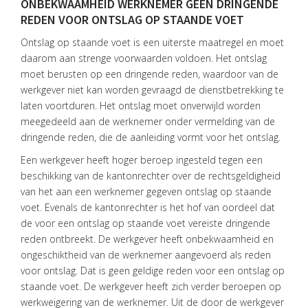
ONBEKWAAMHEID WERKNEMER GEEN DRINGENDE
REDEN VOOR ONTSLAG OP STAANDE VOET
Ontslag op staande voet is een uiterste maatregel en moet
HOME
daarom aan strenge voorwaarden voldoen. Het ontslag
DIENSTEN
moet berusten op een dringende reden, waardoor van de
werkgever niet kan worden gevraagd de dienstbetrekking te
OVER
laten voortduren. Het ontslag moet onverwijld worden
VISIE
meegedeeld aan de werknemer onder vermelding van de
dringende reden, die de aanleiding vormt voor het ontslag.
ONS
TEAM
Een werkgever heeft hoger beroep ingesteld tegen een
beschikking van de kantonrechter over de rechtsgeldigheid
ACTUEEL
van het aan een werknemer gegeven ontslag op staande
voet. Evenals de kantonrechter is het hof van oordeel dat
VACATURES
de voor een ontslag op staande voet vereiste dringende
reden ontbreekt. De werkgever heeft onbekwaamheid en
CONTACT
ongeschiktheid van de werknemer aangevoerd als reden
voor ontslag. Dat is geen geldige reden voor een ontslag op
staande voet. De werkgever heeft zich verder beroepen op
werkweigering van de werknemer. Uit de door de werkgever