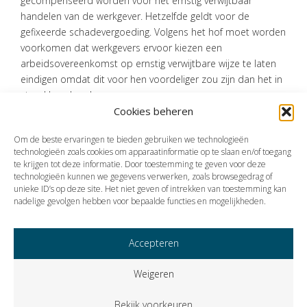
gecompenseerd worden voor het ernstig verwijtbaar
handelen van de werkgever. Hetzelfde geldt voor de
gefixeerde schadevergoeding. Volgens het hof moet worden
voorkomen dat werkgevers ervoor kiezen een
arbeidsovereenkomst op ernstig verwijtbare wijze te laten
eindigen omdat dit voor hen voordeliger zou zijn dan het in
stand houden daarvan.
Cookies beheren
Bron:Gerechtshof Den Haag | jurisprudentie | ECLINLGHDHA2024371,
200.332.130/01 | 25-03-2024
Om de beste ervaringen te bieden gebruiken we technologieën
technologieën zoals cookies om apparaatinformatie op te slaan en/of toegang
te krijgen tot deze informatie. Door toestemming te geven voor deze
technologieën kunnen we gegevens verwerken, zoals browsegedrag of
Vorige
Volgende
unieke ID’s op deze site. Het niet geven of intrekken van toestemming kan
nadelige gevolgen hebben voor bepaalde functies en mogelijkheden.
Accepteren
Weigeren
Bekijk voorkeuren