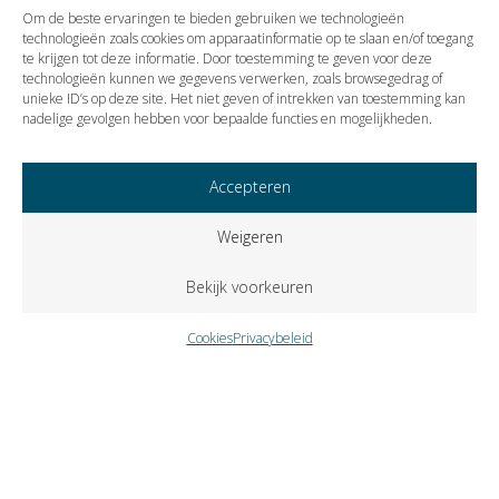
ECLINLRBNHO20245396, HAA 23/1446 | 29-05-2024
Om de beste ervaringen te bieden gebruiken we technologieën
technologieën zoals cookies om apparaatinformatie op te slaan en/of toegang
te krijgen tot deze informatie. Door toestemming te geven voor deze
technologieën kunnen we gegevens verwerken, zoals browsegedrag of
Vorige
Volgende
unieke ID’s op deze site. Het niet geven of intrekken van toestemming kan
nadelige gevolgen hebben voor bepaalde functies en mogelijkheden.
Accepteren
Weigeren
Bekijk voorkeuren
Cookies
Privacybeleid
Copyright © 2023 VISIE Accountants en Belastingadviseurs B.V..
Alle rechten voorbehouden.
Cookies
Privacybeleid
Klokkenluidersregeling
Zutphenseweg 31-A-6 – Postbus 309 – 7400 AH Deventer –
telefoon
0570 671358
– fax
0570 618937
–
e-mail
info@visie-
accountants.nl