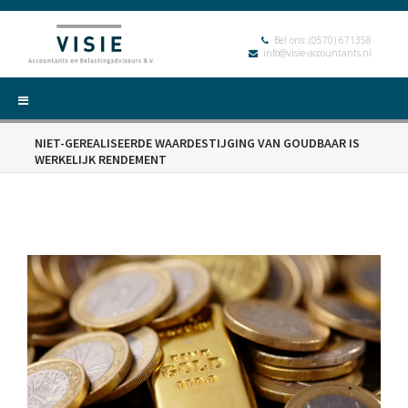
Bel ons:
(0570) 671358
info@visie-accountants.nl
NIET-GEREALISEERDE WAARDESTIJGING VAN GOUDBAAR IS
WERKELIJK RENDEMENT