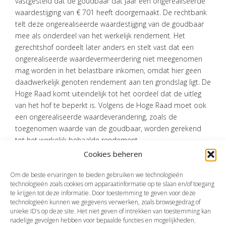
vastgesteld dat de goudbaar dat jaar een ongerealiseerde
waardestijging van € 701 heeft doorgemaakt. De rechtbank
telt deze ongerealiseerde waardestijging van de goudbaar
mee als onderdeel van het werkelijk rendement. Het
gerechtshof oordeelt later anders en stelt vast dat een
ongerealiseerde waardevermeerdering niet meegenomen
mag worden in het belastbare inkomen, omdat hier geen
daadwerkelijk genoten rendement aan ten grondslag ligt. De
Hoge Raad komt uiteindelijk tot het oordeel dat de uitleg
van het hof te beperkt is. Volgens de Hoge Raad moet ook
een ongerealiseerde waardeverandering, zoals de
toegenomen waarde van de goudbaar, worden gerekend
tot het werkelijk behaalde rendement.
Cookies beheren
Bron:Hoge Raad | jurisprudentie | ECLI:NL:HR:2025:1475 | 02-10-2025
Om de beste ervaringen te bieden gebruiken we technologieën
technologieën zoals cookies om apparaatinformatie op te slaan en/of toegang
te krijgen tot deze informatie. Door toestemming te geven voor deze
technologieën kunnen we gegevens verwerken, zoals browsegedrag of
Vorige
Volgende
unieke ID’s op deze site. Het niet geven of intrekken van toestemming kan
nadelige gevolgen hebben voor bepaalde functies en mogelijkheden.