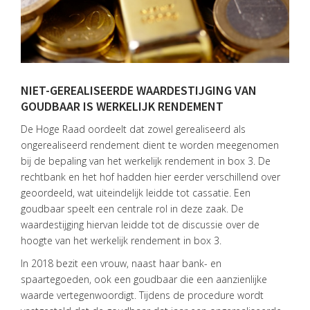
NIET-GEREALISEERDE WAARDESTIJGING VAN
HOME
GOUDBAAR IS WERKELIJK RENDEMENT
DIENSTEN
De Hoge Raad oordeelt dat zowel gerealiseerd als
ongerealiseerd rendement dient te worden meegenomen
OVER
bij de bepaling van het werkelijk rendement in box 3. De
VISIE
rechtbank en het hof hadden hier eerder verschillend over
geoordeeld, wat uiteindelijk leidde tot cassatie. Een
ONS
goudbaar speelt een centrale rol in deze zaak. De
TEAM
waardestijging hiervan leidde tot de discussie over de
ACTUEEL
hoogte van het werkelijk rendement in box 3.
In 2018 bezit een vrouw, naast haar bank- en
VACATURES
spaartegoeden, ook een goudbaar die een aanzienlijke
CONTACT
waarde vertegenwoordigt. Tijdens de procedure wordt