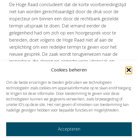
De Hoge Raad concludeert dat de korte voorbereidingstijd
niet kan worden gerechtvaardigd door de druk voor de
inspecteur om binnen een door de rechtbank gestelde
termijn uitspraak te doen. Dat iemand eerder de
gelegenheid had om zich op een hoorgesprek voor te
bereiden, doet volgens de Hoge Raad niet af aan de
verplichting om een redelijke termijn te geven voor het
nieuwe gesprek. De zaak wordt terugverwezen naar de
inspecteur, die alsnog op correcte wijze uitspraak op
bezwaar moet doen.
Cookies beheren
Bron:Hoge Raad | jurisprudentie | ECLI:NL:HR:2025:1473 | 16-10-2025
Om de beste ervaringen te bieden gebruiken we technologieën
technologieën zoals cookies om apparaatinformatie op te slaan en/of toegang
te krijgen tot deze informatie. Door toestemming te geven voor deze
technologieën kunnen we gegevens verwerken, zoals browsegedrag of
Vorige
Volgende
unieke ID’s op deze site. Het niet geven of intrekken van toestemming kan
nadelige gevolgen hebben voor bepaalde functies en mogelijkheden.
Accepteren