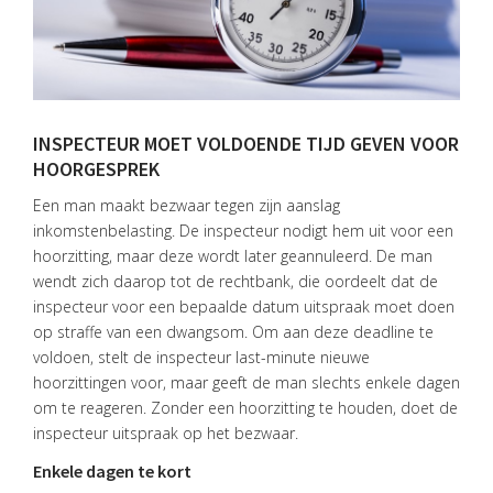
HOME
INSPECTEUR MOET VOLDOENDE TIJD GEVEN VOOR
DIENSTEN
HOORGESPREK
OVER
Een man maakt bezwaar tegen zijn aanslag
VISIE
inkomstenbelasting. De inspecteur nodigt hem uit voor een
hoorzitting, maar deze wordt later geannuleerd. De man
ONS
wendt zich daarop tot de rechtbank, die oordeelt dat de
TEAM
inspecteur voor een bepaalde datum uitspraak moet doen
op straffe van een dwangsom. Om aan deze deadline te
ACTUEEL
voldoen, stelt de inspecteur last-minute nieuwe
VACATURES
hoorzittingen voor, maar geeft de man slechts enkele dagen
om te reageren. Zonder een hoorzitting te houden, doet de
CONTACT
inspecteur uitspraak op het bezwaar.
Enkele dagen te kort