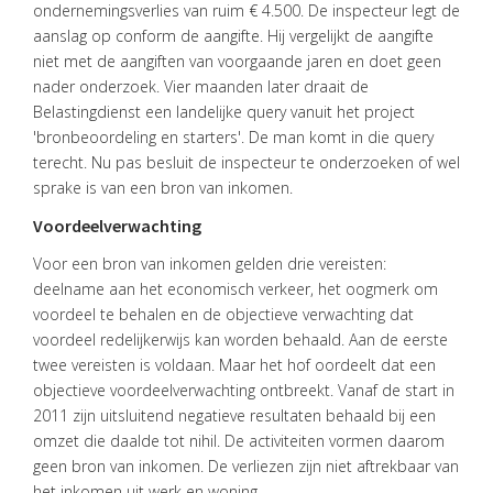
ondernemingsverlies van ruim € 4.500. De inspecteur legt de
HOME
aanslag op conform de aangifte. Hij vergelijkt de aangifte
niet met de aangiften van voorgaande jaren en doet geen
DIENSTEN
nader onderzoek. Vier maanden later draait de
Belastingdienst een landelijke query vanuit het project
OVER
'bronbeoordeling en starters'. De man komt in die query
VISIE
terecht. Nu pas besluit de inspecteur te onderzoeken of wel
ONS
sprake is van een bron van inkomen.
TEAM
Voordeelverwachting
ACTUEEL
Voor een bron van inkomen gelden drie vereisten:
deelname aan het economisch verkeer, het oogmerk om
VACATURES
voordeel te behalen en de objectieve verwachting dat
voordeel redelijkerwijs kan worden behaald. Aan de eerste
CONTACT
twee vereisten is voldaan. Maar het hof oordeelt dat een
objectieve voordeelverwachting ontbreekt. Vanaf de start in
2011 zijn uitsluitend negatieve resultaten behaald bij een
omzet die daalde tot nihil. De activiteiten vormen daarom
geen bron van inkomen. De verliezen zijn niet aftrekbaar van
het inkomen uit werk en woning.