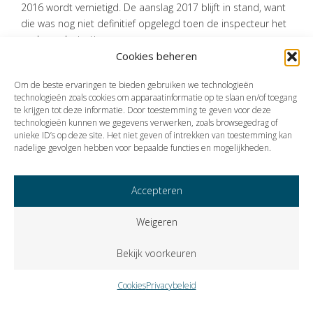
2016 wordt vernietigd. De aanslag 2017 blijft in stand, want
die was nog niet definitief opgelegd toen de inspecteur het
onderzoek startte.
Cookies beheren
Bron: Gerechtshof Arnhem-Leeuwarden | jurisprudentie |
ECLI:NL:GHARL:2026:2734 | 20-04-2026
Om de beste ervaringen te bieden gebruiken we technologieën
technologieën zoals cookies om apparaatinformatie op te slaan en/of toegang
te krijgen tot deze informatie. Door toestemming te geven voor deze
technologieën kunnen we gegevens verwerken, zoals browsegedrag of
Vorige
Volgende
unieke ID’s op deze site. Het niet geven of intrekken van toestemming kan
nadelige gevolgen hebben voor bepaalde functies en mogelijkheden.
Accepteren
Weigeren
Bekijk voorkeuren
Cookies
Privacybeleid
Copyright © 2023 VISIE Accountants en Belastingadviseurs B.V..