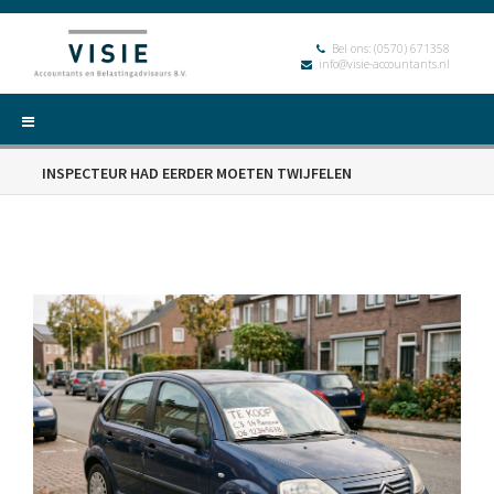
Bel ons:
(0570) 671358
info@visie-accountants.nl
INSPECTEUR HAD EERDER MOETEN TWIJFELEN