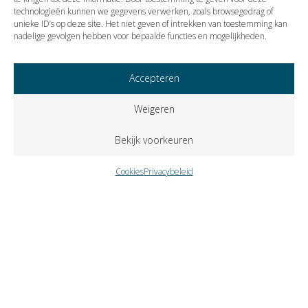
technologieën kunnen we gegevens verwerken, zoals browsegedrag of
Vorige
Volgende
unieke ID’s op deze site. Het niet geven of intrekken van toestemming kan
nadelige gevolgen hebben voor bepaalde functies en mogelijkheden.
Accepteren
Weigeren
Bekijk voorkeuren
Cookies
Privacybeleid
Copyright © 2023 VISIE Accountants en Belastingadviseurs B.V..
Alle rechten voorbehouden.
Cookies
Privacybeleid
Klokkenluidersregeling
Zutphenseweg 31-A-6 – Postbus 309 – 7400 AH Deventer –
telefoon
0570 671358
– fax
0570 618937
–
e-mail
info@visie-
accountants.nl