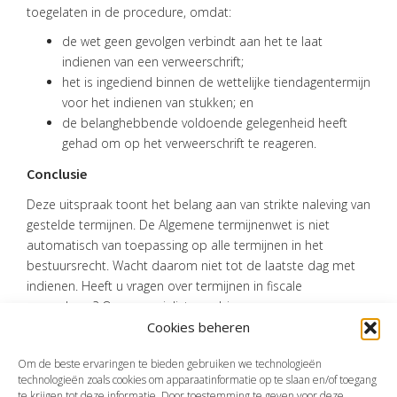
toegelaten in de procedure, omdat:
de wet geen gevolgen verbindt aan het te laat
indienen van een verweerschrift;
het is ingediend binnen de wettelijke tiendagentermijn
voor het indienen van stukken; en
de belanghebbende voldoende gelegenheid heeft
gehad om op het verweerschrift te reageren.
Conclusie
Deze uitspraak toont het belang aan van strikte naleving van
gestelde termijnen. De Algemene termijnenwet is niet
automatisch van toepassing op alle termijnen in het
bestuursrecht. Wacht daarom niet tot de laatste dag met
indienen. Heeft u vragen over termijnen in fiscale
procedures? Onze specialisten adviseren u graag.
Cookies beheren
Bron:Gerechtshof 's-Hertogenbosch | jurisprudentie |
ECLI:NL:GHSHE:2024:2869; 22/1778 | 10-09-2024
Om de beste ervaringen te bieden gebruiken we technologieën
technologieën zoals cookies om apparaatinformatie op te slaan en/of toegang
te krijgen tot deze informatie. Door toestemming te geven voor deze