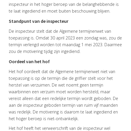
inspecteur in het hoger beroep van de belanghebbende is
OVER
te laat ingediend en moet buiten beschouwing blijven.
VISIE
Standpunt van de inspecteur
ONS
De inspecteur stelt dat de Algemene termijnenwet van
TEAM
toepassing is. Omdat 30 april 2023 een zondag was, zou de
ACTUEEL
termijn verlengd worden tot maandag 1 mei 2023. Daarmee
zou de motivering tijdig zijn ingediend.
VACATURES
Oordeel van het hof
CONTACT
Het hof oordeelt dat de Algemene termijnenwet niet van
toepassing is op de termijn die de griffier stelt voor het
herstel van verzuimen. De wet noemt geen termijn
waarbinnen een verzuim moet worden hersteld, maar
vereist alleen dat een redelijke termijn wordt geboden. De
aan de inspecteur geboden termijn van ruim vijf maanden
was redelijk. De motivering is daarom te laat ingediend en
het hoger beroep is niet-ontvankelijk.
Het hof heeft het verweerschrift van de inspecteur wel