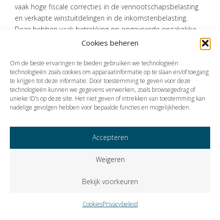
vaak hoge fiscale correcties in de vennootschapsbelasting
en verkapte winstuitdelingen in de inkomstenbelasting.
Deze hebben vaak betrekking op opgevoerde onzakelijke
kosten.
Cookies beheren
Bron:Belastingdienst | persbericht | 28-01-2025
Om de beste ervaringen te bieden gebruiken we technologieën
technologieën zoals cookies om apparaatinformatie op te slaan en/of toegang
te krijgen tot deze informatie. Door toestemming te geven voor deze
technologieën kunnen we gegevens verwerken, zoals browsegedrag of
Vorige
Volgende
unieke ID’s op deze site. Het niet geven of intrekken van toestemming kan
nadelige gevolgen hebben voor bepaalde functies en mogelijkheden.
Accepteren
Weigeren
Bekijk voorkeuren
Cookies
Privacybeleid