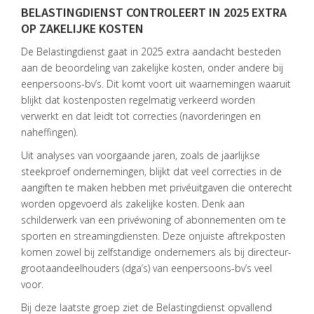
BELASTINGDIENST CONTROLEERT IN 2025 EXTRA
HOME
OP ZAKELIJKE KOSTEN
DIENSTEN
De Belastingdienst gaat in 2025 extra aandacht besteden
aan de beoordeling van zakelijke kosten, onder andere bij
OVER
eenpersoons-bv’s. Dit komt voort uit waarnemingen waaruit
VISIE
blijkt dat kostenposten regelmatig verkeerd worden
verwerkt en dat leidt tot correcties (navorderingen en
ONS
naheffingen).
TEAM
Uit analyses van voorgaande jaren, zoals de jaarlijkse
ACTUEEL
steekproef ondernemingen, blijkt dat veel correcties in de
aangiften te maken hebben met privéuitgaven die onterecht
VACATURES
worden opgevoerd als zakelijke kosten. Denk aan
schilderwerk van een privéwoning of abonnementen om te
CONTACT
sporten en streamingdiensten. Deze onjuiste aftrekposten
komen zowel bij zelfstandige ondernemers als bij directeur-
grootaandeelhouders (dga’s) van eenpersoons-bv’s veel
voor.
Bij deze laatste groep ziet de Belastingdienst opvallend