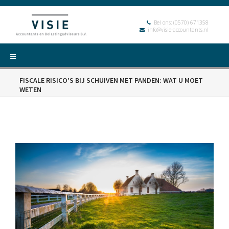
Bel ons:
(0570) 671358
info@visie-accountants.nl
FISCALE RISICO’S BIJ SCHUIVEN MET PANDEN: WAT U MOET
WETEN