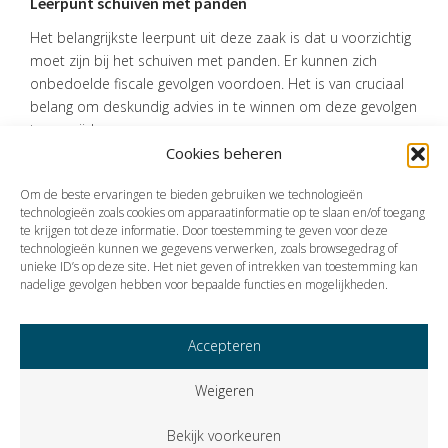
Leerpunt schuiven met panden
Het belangrijkste leerpunt uit deze zaak is dat u voorzichtig
moet zijn bij het schuiven met panden. Er kunnen zich
onbedoelde fiscale gevolgen voordoen. Het is van cruciaal
belang om deskundig advies in te winnen om deze gevolgen
te vermijden.
Cookies beheren
Bron:Rechtbank Zeeland-West-Brabant | jurisprudentie |
ECLINLRBZWB20241917, BRE 23/72 | 20-03-2024
Om de beste ervaringen te bieden gebruiken we technologieën
technologieën zoals cookies om apparaatinformatie op te slaan en/of toegang
te krijgen tot deze informatie. Door toestemming te geven voor deze
technologieën kunnen we gegevens verwerken, zoals browsegedrag of
Vorige
Volgende
unieke ID’s op deze site. Het niet geven of intrekken van toestemming kan
nadelige gevolgen hebben voor bepaalde functies en mogelijkheden.
Accepteren
Weigeren
Bekijk voorkeuren