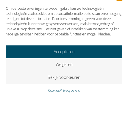
2024
Om de beste ervaringen te bieden gebruiken we technologieën
technologieën zoals cookies om apparaatinformatie op te slaan en/of toegang
te krijgen tot deze informatie. Door toestemming te geven voor deze
technologieën kunnen we gegevens verwerken, zoals browsegedrag of
Vorige
Volgende
unieke ID’s op deze site. Het niet geven of intrekken van toestemming kan
nadelige gevolgen hebben voor bepaalde functies en mogelijkheden.
Accepteren
Weigeren
Bekijk voorkeuren
Cookies
Privacybeleid
Copyright © 2023 VISIE Accountants en Belastingadviseurs B.V..
Alle rechten voorbehouden.
Cookies
Privacybeleid
Klokkenluidersregeling
Zutphenseweg 31-A-6 – Postbus 309 – 7400 AH Deventer –
telefoon
0570 671358
– fax
0570 618937
–
e-mail
info@visie-