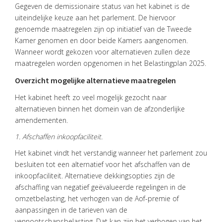
Gegeven de demissionaire status van het kabinet is de
uiteindelijke keuze aan het parlement. De hiervoor
genoemde maatregelen zijn op initiatief van de Tweede
Kamer genomen en door beide Kamers aangenomen.
Wanneer wordt gekozen voor alternatieven zullen deze
maatregelen worden opgenomen in het Belastingplan 2025.
Overzicht mogelijke alternatieve maatregelen
Het kabinet heeft zo veel mogelijk gezocht naar
HOME
alternatieven binnen het domein van de afzonderlijke
amendementen.
DIENSTEN
1. Afschaffen inkoopfaciliteit.
OVER
VISIE
Het kabinet vindt het verstandig wanneer het parlement zou
besluiten tot een alternatief voor het afschaffen van de
ONS
inkoopfaciliteit. Alternatieve dekkingsopties zijn de
TEAM
afschaffing van negatief geëvalueerde regelingen in de
omzetbelasting, het verhogen van de Aof-premie of
ACTUEEL
aanpassingen in de tarieven van de
vennootschapsbelasting. Dat kan zijn het verhogen van het