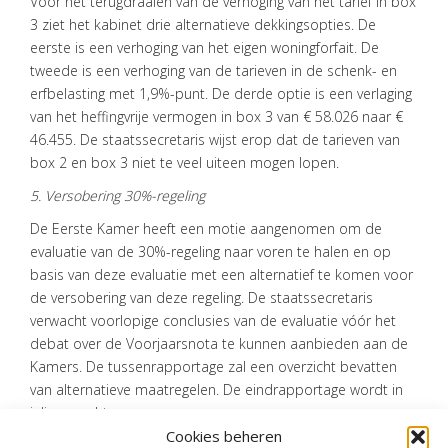
Voor het terugdraaien van de verhoging van het tarief in box
3 ziet het kabinet drie alternatieve dekkingsopties. De
eerste is een verhoging van het eigen woningforfait. De
tweede is een verhoging van de tarieven in de schenk- en
erfbelasting met 1,9%-punt. De derde optie is een verlaging
van het heffingvrije vermogen in box 3 van € 58.026 naar €
46.455. De staatssecretaris wijst erop dat de tarieven van
box 2 en box 3 niet te veel uiteen mogen lopen.
5. Versobering 30%-regeling
De Eerste Kamer heeft een motie aangenomen om de
evaluatie van de 30%-regeling naar voren te halen en op
basis van deze evaluatie met een alternatief te komen voor
de versobering van deze regeling. De staatssecretaris
verwacht voorlopige conclusies van de evaluatie vóór het
debat over de Voorjaarsnota te kunnen aanbieden aan de
Kamers. De tussenrapportage zal een overzicht bevatten
van alternatieve maatregelen. De eindrapportage wordt in
juli verwacht.
Cookies beheren
Bron:Ministerie van Financiën | publicatie | 2024-0000211643 | 04-04-