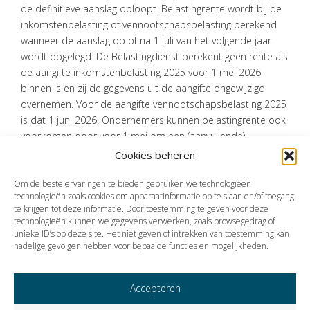
de definitieve aanslag oploopt. Belastingrente wordt bij de
inkomstenbelasting of vennootschapsbelasting berekend
wanneer de aanslag op of na 1 juli van het volgende jaar
wordt opgelegd. De Belastingdienst berekent geen rente als
de aangifte inkomstenbelasting 2025 voor 1 mei 2026
binnen is en zij de gegevens uit de aangifte ongewijzigd
overnemen. Voor de aangifte vennootschapsbelasting 2025
is dat 1 juni 2026. Ondernemers kunnen belastingrente ook
voorkomen door voor 1 mei om een (aanvullende)
voorlopige aanslag te verzoeken.
Cookies beheren
Bron:Overig | wetswijziging | 27-10-2025
Om de beste ervaringen te bieden gebruiken we technologieën
technologieën zoals cookies om apparaatinformatie op te slaan en/of toegang
te krijgen tot deze informatie. Door toestemming te geven voor deze
technologieën kunnen we gegevens verwerken, zoals browsegedrag of
Vorige
Volgende
unieke ID’s op deze site. Het niet geven of intrekken van toestemming kan
nadelige gevolgen hebben voor bepaalde functies en mogelijkheden.
Accepteren