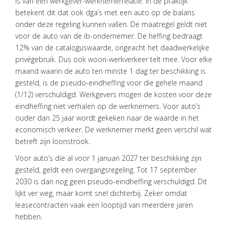
is van een werkgever-werknemerrelatie. In de praktijk
betekent dit dat ook dga’s met een auto op de balans
onder deze regeling kunnen vallen. De maatregel geldt niet
voor de auto van de ib-ondernemer. De heffing bedraagt
12% van de cataloguswaarde, ongeacht het daadwerkelijke
HOME
privégebruik. Dus ook woon-werkverkeer telt mee. Voor elke
DIENSTEN
maand waarin de auto ten minste 1 dag ter beschikking is
gesteld, is de pseudo-eindheffing voor die gehele maand
OVER
(1/12) verschuldigd. Werkgevers mogen de kosten voor deze
VISIE
eindheffing niet verhalen op de werknemers. Voor auto’s
ouder dan 25 jaar wordt gekeken naar de waarde in het
ONS
economisch verkeer. De werknemer merkt geen verschil wat
TEAM
betreft zijn loonstrook.
ACTUEEL
Voor auto’s die al voor 1 januari 2027 ter beschikking zijn
gesteld, geldt een overgangsregeling. Tot 17 september
VACATURES
2030 is dan nog geen pseudo-eindheffing verschuldigd. Dit
lijkt ver weg, maar komt snel dichterbij. Zeker omdat
CONTACT
leasecontracten vaak een looptijd van meerdere jaren
hebben.