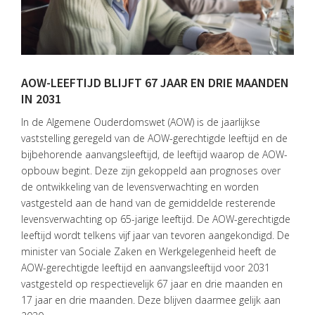
AOW-LEEFTIJD BLIJFT 67 JAAR EN DRIE MAANDEN
IN 2031
In de Algemene Ouderdomswet (AOW) is de jaarlijkse
vaststelling geregeld van de AOW-gerechtigde leeftijd en de
bijbehorende aanvangsleeftijd, de leeftijd waarop de AOW-
HOME
opbouw begint. Deze zijn gekoppeld aan prognoses over
de ontwikkeling van de levensverwachting en worden
DIENSTEN
vastgesteld aan de hand van de gemiddelde resterende
OVER
levensverwachting op 65-jarige leeftijd. De AOW-gerechtigde
VISIE
leeftijd wordt telkens vijf jaar van tevoren aangekondigd. De
minister van Sociale Zaken en Werkgelegenheid heeft de
ONS
AOW-gerechtigde leeftijd en aanvangsleeftijd voor 2031
TEAM
vastgesteld op respectievelijk 67 jaar en drie maanden en
17 jaar en drie maanden. Deze blijven daarmee gelijk aan
ACTUEEL