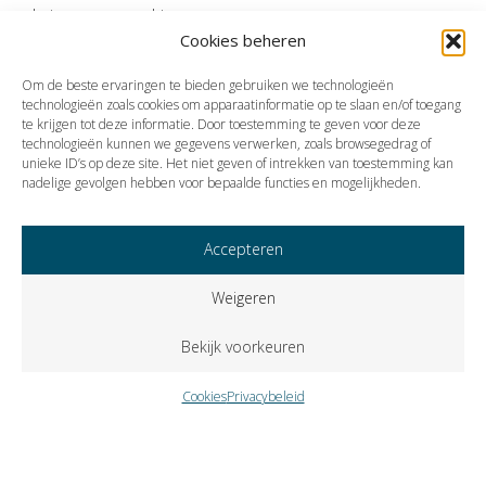
het overgangsrecht.
Cookies beheren
Bron:Ministerie van Sociale Zaken en Werkgelegenheid | besluit | 2025-
0000245696 | 06-11-2025
Om de beste ervaringen te bieden gebruiken we technologieën
technologieën zoals cookies om apparaatinformatie op te slaan en/of toegang
te krijgen tot deze informatie. Door toestemming te geven voor deze
technologieën kunnen we gegevens verwerken, zoals browsegedrag of
Vorige
Volgende
unieke ID’s op deze site. Het niet geven of intrekken van toestemming kan
nadelige gevolgen hebben voor bepaalde functies en mogelijkheden.
Accepteren
Weigeren
Bekijk voorkeuren
Cookies
Privacybeleid
Copyright © 2023 VISIE Accountants en Belastingadviseurs B.V..
Alle rechten voorbehouden.
Cookies
Privacybeleid
Klokkenluidersregeling