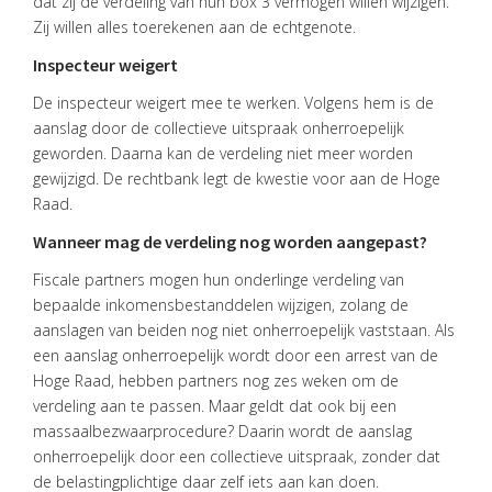
dat zij de verdeling van hun box 3 vermogen willen wijzigen.
Zij willen alles toerekenen aan de echtgenote.
Inspecteur weigert
HOME
De inspecteur weigert mee te werken. Volgens hem is de
aanslag door de collectieve uitspraak onherroepelijk
DIENSTEN
geworden. Daarna kan de verdeling niet meer worden
gewijzigd. De rechtbank legt de kwestie voor aan de Hoge
OVER
Raad.
VISIE
Wanneer mag de verdeling nog worden aangepast?
ONS
Fiscale partners mogen hun onderlinge verdeling van
TEAM
bepaalde inkomensbestanddelen wijzigen, zolang de
ACTUEEL
aanslagen van beiden nog niet onherroepelijk vaststaan. Als
een aanslag onherroepelijk wordt door een arrest van de
VACATURES
Hoge Raad, hebben partners nog zes weken om de
verdeling aan te passen. Maar geldt dat ook bij een
CONTACT
massaalbezwaarprocedure? Daarin wordt de aanslag
onherroepelijk door een collectieve uitspraak, zonder dat
de belastingplichtige daar zelf iets aan kan doen.