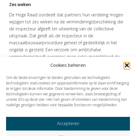
Zes weken
De Hoge Raad oordeelt dat partners hun verdeling mogen
wijzigen tot zes weken na de verminderingsbeschikking die
de inspecteur afgeeft ter uitwerking van de collectieve
uitspraak. Dat geldt als de inspecteur in de
massaalbezwaarprocedure geheel of gedeeltelijk in het
ongelijk is gesteld. Een verzoek om ambtshalve
vermindering biedt overigens geen extra mogelijkheid de
verdeling alsnog te wijzigen.
Cookies beheren
Bron:Hoge Raad | jurisprudentie | ECLI:NL:HR:2026:495 | 26-03-2026
Om de beste ervaringen te bieden gebruiken we technologieën
technologieën zoals cookies om apparaatinformatie op te slaan en/of toegang
te krijgen tot deze informatie. Door toestemming te geven voor deze
technologieën kunnen we gegevens verwerken, zoals browsegedrag of
Vorige
Volgende
unieke ID’s op deze site. Het niet geven of intrekken van toestemming kan
nadelige gevolgen hebben voor bepaalde functies en mogelijkheden.
Accepteren