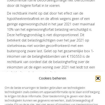
toekomende ruime beoordelingsmarge niet overschreden
door dit hogere forfait in te voeren.
De rechtbank merkt op dat door het effect van de
hypotheekrenteaftrek en de aftrek wegens geen of een
geringe eigenwoningschuld in het jaar 2021 over maximaal
10% van het eigenwoningforfait belasting verschuldigd is.
Deze heffingsgrondslag is niet disproportioneel. Dit
betekent dat belastingplichtigen over het jaar 2021 op
stelselniveau niet worden geconfronteerd met een
buitensporig zware last. Gelet op het gezamenlijke box 1-
inkomen van de belanghebbenden van € 150.553 is de
rechtbank van oordeel dat de belastingheffing over de
inkomsten uit de eigen woning over 2021 niet leidt tot een
individuele en buitensporige last.
Cookies beheren
Bron:Rechtbank Noord-Holland | jurisprudentie |
ECLINLRBNHO202410912, HAA 24/211 | 14-10-2024
Om de beste ervaringen te bieden gebruiken we technologieën
technologieën zoals cookies om apparaatinformatie op te slaan en/of toegang
te krijgen tot deze informatie. Door toestemming te geven voor deze
technologieën kunnen we gegevens verwerken, zoals browsegedrag of
Vorige
Volgende
unieke ID’s op deze site. Het niet geven of intrekken van toestemming kan