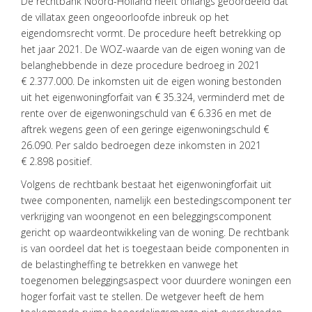
De rechtbank Noord-Holland heeft onlangs geoordeeld dat
OVER
de villatax geen ongeoorloofde inbreuk op het
VISIE
eigendomsrecht vormt. De procedure heeft betrekking op
het jaar 2021. De WOZ-waarde van de eigen woning van de
ONS
TEAM
belanghebbende in deze procedure bedroeg in 2021
€ 2.377.000. De inkomsten uit de eigen woning bestonden
ACTUEEL
uit het eigenwoningforfait van € 35.324, verminderd met de
rente over de eigenwoningschuld van € 6.336 en met de
VACATURES
aftrek wegens geen of een geringe eigenwoningschuld €
26.090. Per saldo bedroegen deze inkomsten in 2021
CONTACT
€ 2.898 positief.
Volgens de rechtbank bestaat het eigenwoningforfait uit
twee componenten, namelijk een bestedingscomponent ter
verkrijging van woongenot en een beleggingscomponent
gericht op waardeontwikkeling van de woning. De rechtbank
is van oordeel dat het is toegestaan beide componenten in
de belastingheffing te betrekken en vanwege het
toegenomen beleggingsaspect voor duurdere woningen een
hoger forfait vast te stellen. De wetgever heeft de hem