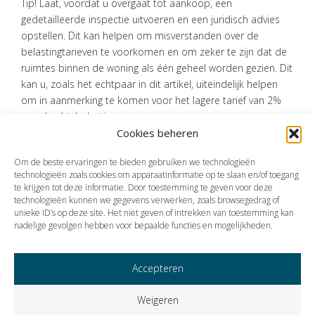
Tip! Laat, voordat u overgaat tot aankoop, een
gedetailleerde inspectie uitvoeren en een juridisch advies
opstellen. Dit kan helpen om misverstanden over de
belastingtarieven te voorkomen en om zeker te zijn dat de
ruimtes binnen de woning als één geheel worden gezien. Dit
kan u, zoals het echtpaar in dit artikel, uiteindelijk helpen
om in aanmerking te komen voor het lagere tarief van 2%
overdrachtsbelasting.
Cookies beheren
Bron:Rechtbank Noord-Nederland | jurisprudentie |
ECLINLRBNNE20241526, LEE 23/3612 | 24-04-2024
Om de beste ervaringen te bieden gebruiken we technologieën
technologieën zoals cookies om apparaatinformatie op te slaan en/of toegang
te krijgen tot deze informatie. Door toestemming te geven voor deze
technologieën kunnen we gegevens verwerken, zoals browsegedrag of
Vorige
Volgende
unieke ID’s op deze site. Het niet geven of intrekken van toestemming kan
nadelige gevolgen hebben voor bepaalde functies en mogelijkheden.
Accepteren
Weigeren