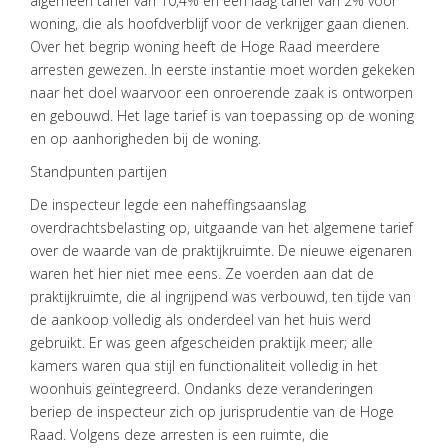
algemeen tarief van 10,4% en een laag tarief van 2% voor
woning, die als hoofdverblijf voor de verkrijger gaan dienen.
Over het begrip woning heeft de Hoge Raad meerdere
arresten gewezen. In eerste instantie moet worden gekeken
naar het doel waarvoor een onroerende zaak is ontworpen
en gebouwd. Het lage tarief is van toepassing op de woning
en op aanhorigheden bij de woning.
Standpunten partijen
De inspecteur legde een naheffingsaanslag
overdrachtsbelasting op, uitgaande van het algemene tarief
over de waarde van de praktijkruimte. De nieuwe eigenaren
waren het hier niet mee eens. Ze voerden aan dat de
praktijkruimte, die al ingrijpend was verbouwd, ten tijde van
HOME
de aankoop volledig als onderdeel van het huis werd
gebruikt. Er was geen afgescheiden praktijk meer; alle
DIENSTEN
kamers waren qua stijl en functionaliteit volledig in het
OVER
woonhuis geïntegreerd. Ondanks deze veranderingen
VISIE
beriep de inspecteur zich op jurisprudentie van de Hoge
Raad. Volgens deze arresten is een ruimte, die
ONS