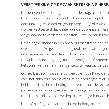
VERSTREKKING OP DE ZAAK BETREKKING HEBB
De Gemeentewet biedt gemeenten de mogelijkheid om r
te verstrekken diensten. Voorbeelden daarvan zijn de 
een aanvraag voor een omgevingsvergunning of voor de
worden vastgesteld dat de geraamde opbrengsten van d
de gemeente te verrichten diensten. Deze beperking wo
De belanghebbende in een procedure bestreed een aansl
overschreden. Volgens de belanghebbende had de geme
verstrekken van enkele delen uit de begroting. In plaa
de stukken van het geding moeten voegen. Hof Arnhem
het sturen van een link naar de website, waarop de begrot
Op het beroep in cassatie oordeelt de Hoge Raad dat d
voor het antwoord op de vraag of de opbrengstlimiet is
hebbend stuk, dat de heffingsambtenaar aan de rechter d
papieren vorm wordt gedaan. Een geldige link naar een w
redelijkerwijs niet van de wederpartij verlangd kan word
Het hof heeft geconstateerd dat de heffingsambtenaar ni