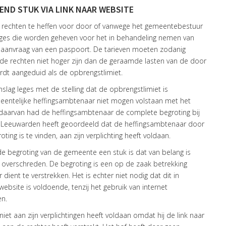
END STUK VIA LINK NAAR WEBSITE
echten te heffen voor door of vanwege het gemeentebestuur
leges die worden geheven voor het in behandeling nemen van
 aanvraag van een paspoort. De tarieven moeten zodanig
e rechten niet hoger zijn dan de geraamde lasten van de door
rdt aangeduid als de opbrengstlimiet.
ag leges met de stelling dat de opbrengstlimiet is
entelijke heffingsambtenaar niet mogen volstaan met het
ts daarvan had de heffingsambtenaar de complete begroting bij
-Leeuwarden heeft geoordeeld dat de heffingsambtenaar door
ing is te vinden, aan zijn verplichting heeft voldaan.
e begroting van de gemeente een stuk is dat van belang is
 overschreden. De begroting is een op de zaak betrekking
ient te verstrekken. Het is echter niet nodig dat dit in
ebsite is voldoende, tenzij het gebruik van internet
en.
et aan zijn verplichtingen heeft voldaan omdat hij de link naar