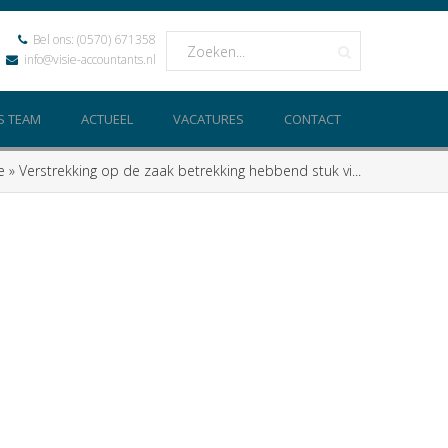
Bel ons:
(0570) 671358
info@visie-accountants.nl
S TEAM
ACTUEEL
VACATURES
CONTACT
e
»
Verstrekking op de zaak betrekking hebbend stuk vi...