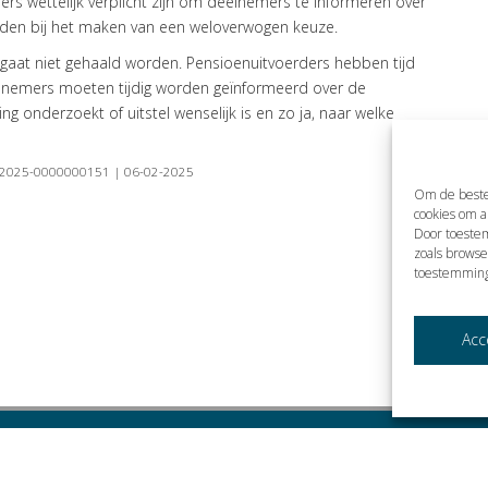
ers wettelijk verplicht zijn om deelnemers te informeren over
iden bij het maken van een weloverwogen keuze.
gaat niet gehaald worden. Pensioenuitvoerders hebben tijd
lnemers moeten tijdig worden geïnformeerd over de
g onderzoekt of uitstel wenselijk is en zo ja, naar welke
el | 2025-0000000151 | 06-02-2025
Om de beste
cookies om a
Door toeste
zoals browse
toestemming
Acc
.V.. Alle rechten voorbehouden.
Cookies
Privacybeleid
Klokkenluidersregelin
elefoon
0570 671358
– fax
0570 618937
–
e-mail
info@visie-accountants.nl