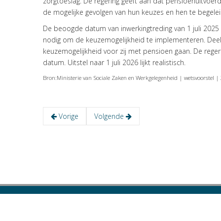
zorgtoeslag. De regering geeft aan dat pensioenuitvoerd
de mogelijke gevolgen van hun keuzes en hen te begele
De beoogde datum van inwerkingtreding van 1 juli 2025 
nodig om de keuzemogelijkheid te implementeren. Dee
keuzemogelijkheid voor zij met pensioen gaan. De regerin
datum. Uitstel naar 1 juli 2026 lijkt realistisch.
Bron:Ministerie van Sociale Zaken en Werkgelegenheid | wetsvoorst
Vorige
Volgende
Copyright © 2023 VISIE Accountants en Belastingadviseurs B
Zutphenseweg 31-A-6 – Postbus 309 – 7400 AH Deventer – t