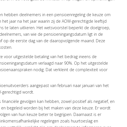
ren hebben deelnemers in een pensioenregeling de keuze om
 het jaar na het jaar waarin zij de AOW-gerechtigde leeftijd
ns te laten uitkeren. Het wetsvoorstel beperkt de doelgroep,
t deelnemers, van wie de pensioeningangsdatum ligt in de
n of op de eerste dag van de daaropvolgende maand. Deze
kosten.
e voor uitgestelde betaling van het bedrag ineens de
sioeningangsdatum verlaagd naar 90%. Op het uitgestelde
ioenaanspraken nodig. Dat verkleint de complexiteit voor
ioenuitvoerders aangepast van februari naar januari van het
-gerechtigd wordt.
financiële gevolgen kan hebben, zowel positief als negatief, en
d en begeleid worden bij het maken van deze keuze. Er wordt
lgen van hun keuze beter te begrijpen. Daarnaast is er
inkomensafhankelijke regelingen zoals huurtoeslag en