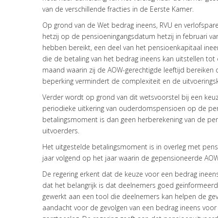
van de verschillende fracties in de Eerste Kamer.
Op grond van de Wet bedrag ineens, RVU en verlofspa
hetzij op de pensioeningangsdatum hetzij in februari van
hebben bereikt, een deel van het pensioenkapitaal inee
die de betaling van het bedrag ineens kan uitstellen to
maand waarin zij de AOW-gerechtigde leeftijd bereike
beperking vermindert de complexiteit en de uitvoerings
Verder wordt op grond van dit wetsvoorstel bij een keuz
periodieke uitkering van ouderdomspensioen op de pen
betalingsmoment is dan geen herberekening van de pens
uitvoerders.
Het uitgestelde betalingsmoment is in overleg met pens
jaar volgend op het jaar waarin de gepensioneerde AOW
De regering erkent dat de keuze voor een bedrag ineens 
dat het belangrijk is dat deelnemers goed geïnformeer
gewerkt aan een tool die deelnemers kan helpen de gevo
aandacht voor de gevolgen van een bedrag ineens voor 