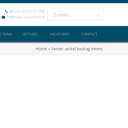
Bel ons:
(0570) 671358
info@visie-accountants.nl
S TEAM
ACTUEEL
VACATURES
CONTACT
Home
»
Verder uitstel bedrag ineens