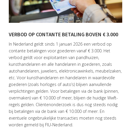
VERBOD OP CONTANTE BETALING BOVEN € 3.000
In Nederland geldt sinds 1 januari 2026 een verbod op
contante betalingen voor goederen vanaf € 3.000. Het
HOME
verbod geldt voor exploitanten van pandhuizen,
kunsthandelaren en alle handelaren in goederen, zoals
DIENSTEN
autohandelaren, juweliers, elektronicawinkels, meubelzaken,
etc. Voor kunsthandelaren en handelaren in waardevolle
OVER
VISIE
goederen (zoals horloges of auto’s) blijven aanvullende
verplichtingen gelden. Voor betalingen via de bank (pinnen,
ONS
overmaken) van € 10.000 of meer, blijven de huidige Wwft-
TEAM
regels gelden. Cliëntenonderzoek is dus nog steeds nodig
bij betalingen via de bank van € 10.000 of meer. En
ACTUEEL
eventuele ongebruikelijke transacties moeten nog steeds
worden gemeld bij FIU-Nederland.
VACATURES