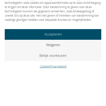
technologieën zoals cookies om apparaatinformatie op te slaan en/of toegang
te krijgen tot deze informatie. Door toestemming te geven voor deze
technologieën kunnen we gegevens verwerken, zoals browsegedrag of
Vorige
Volgende
unieke ID’s op deze site. Het niet geven of intrekken van toestemming kan
nadelige gevolgen hebben voor bepaalde functies en mogelijkheden.
Accepteren
Weigeren
Bekijk voorkeuren
Cookies
Privacybeleid
Copyright © 2023 VISIE Accountants en Belastingadviseurs B.V..
Alle rechten voorbehouden.
Cookies
Privacybeleid
Klokkenluidersregeling
Zutphenseweg 31-A-6 – Postbus 309 – 7400 AH Deventer –
telefoon
0570 671358
– fax
0570 618937
–
e-mail
info@visie-
accountants.nl