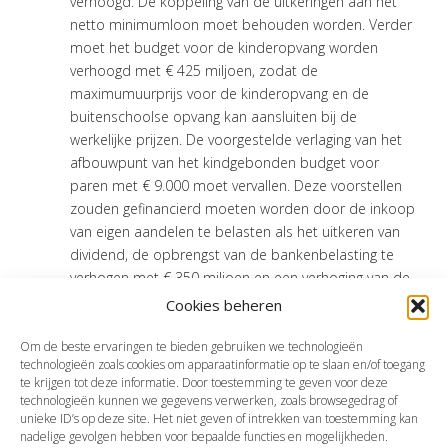
verhoogd. De koppeling van de uitkeringen aan het
netto minimumloon moet behouden worden. Verder
moet het budget voor de kinderopvang worden
verhoogd met € 425 miljoen, zodat de
maximumuurprijs voor de kinderopvang en de
buitenschoolse opvang kan aansluiten bij de
werkelijke prijzen. De voorgestelde verlaging van het
afbouwpunt van het kindgebonden budget voor
paren met € 9.000 moet vervallen. Deze voorstellen
zouden gefinancierd moeten worden door de inkoop
van eigen aandelen te belasten als het uitkeren van
dividend, de opbrengst van de bankenbelasting te
verhogen met € 350 miljoen en een verhoging van de
tarieven in box 2 en box 3 met 2%-punt.
Cookies beheren
Bron:Tweede Kamer | wetsvoorstel | 21-09-2023
Om de beste ervaringen te bieden gebruiken we technologieën
technologieën zoals cookies om apparaatinformatie op te slaan en/of toegang
te krijgen tot deze informatie. Door toestemming te geven voor deze
technologieën kunnen we gegevens verwerken, zoals browsegedrag of
Vorige
Volgende
unieke ID’s op deze site. Het niet geven of intrekken van toestemming kan
nadelige gevolgen hebben voor bepaalde functies en mogelijkheden.