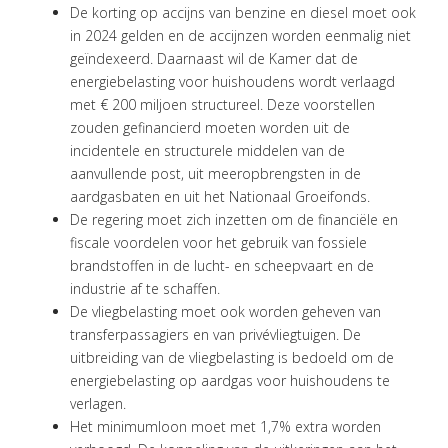
De korting op accijns van benzine en diesel moet ook
VISIE
in 2024 gelden en de accijnzen worden eenmalig niet
ONS
geïndexeerd. Daarnaast wil de Kamer dat de
TEAM
energiebelasting voor huishoudens wordt verlaagd
met € 200 miljoen structureel. Deze voorstellen
ACTUEEL
zouden gefinancierd moeten worden uit de
incidentele en structurele middelen van de
VACATURES
aanvullende post, uit meeropbrengsten in de
aardgasbaten en uit het Nationaal Groeifonds.
CONTACT
De regering moet zich inzetten om de financiële en
fiscale voordelen voor het gebruik van fossiele
brandstoffen in de lucht- en scheepvaart en de
industrie af te schaffen.
De vliegbelasting moet ook worden geheven van
transferpassagiers en van privévliegtuigen. De
uitbreiding van de vliegbelasting is bedoeld om de
energiebelasting op aardgas voor huishoudens te
verlagen.
Het minimumloon moet met 1,7% extra worden