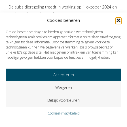
De subsidieregeling treedt in werking op 1 oktober 2024 en
heeft een looptijd van vijf jaar.
Cookies beheren
Bron:Ministerie van Infrastructuur en Waterstaat | besluit | Staatscourant
2024, Nr. 20375, nr. IENW/BSK-2024/180799 | 24-07-2024
Om de beste ervaringen te bieden gebruiken we technologieën
technologieën zoals cookies om apparaatinformatie op te slaan en/of toegang
te krijgen tot deze informatie. Door toestemming te geven voor deze
technologieën kunnen we gegevens verwerken, zoals browsegedrag of
Vorige
Volgende
unieke ID’s op deze site. Het niet geven of intrekken van toestemming kan
nadelige gevolgen hebben voor bepaalde functies en mogelijkheden.
Accepteren
Weigeren
Bekijk voorkeuren
Cookies
Privacybeleid
Copyright © 2023 VISIE Accountants en Belastingadviseurs B.V..