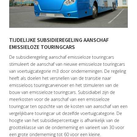
HOME
DIENSTEN
OVER
VISIE
TIJDELIJKE SUBSIDIEREGELING AANSCHAF
EMISSIELOZE TOURINGCARS
ONS
TEAM
De subsidieregeling aanschaf emissieloze touringcars
stimuleert de aanschaf van nieuwe emissieloze touringcars
ACTUEEL
van voertuigcategorie m3 door ondernemingen. De regeling
heeft als doelen het versnellen van de transitie naar
VACATURES
emissieloos touringcarvervoer en het stimuleren van de
bouw van emissieloze touringcars. Subsidiabel zijn de
CONTACT
meerkosten voor de aanschaf van een emissieloze
touringcar ten opzichte van de kosten van aanschaf van een
vergelijkbare touringcar uit dezelfde voertuigcategorie. De
hoogte van het subsidiepercentage is afhankelijk van de
grootteklasse van de onderneming en varieert van 30 voor
een grote onderneming tot 60 voor een kleine.