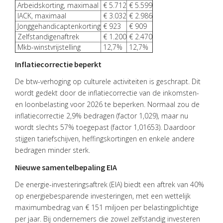
Arbeidskorting, maximaal
€ 5.712
€ 5.599
ACTUEEL
IACK, maximaal
€ 3.032
€ 2.986
VACATURES
Jonggehandicaptenkorting
€ 923
€ 909
Zelfstandigenaftrek
€ 1.200
€ 2.470
CONTACT
Mkb-winstvrijstelling
12,7%
12,7%
Inflatiecorrectie beperkt
De btw-verhoging op culturele activiteiten is geschrapt. Dit
wordt gedekt door de inflatiecorrectie van de inkomsten-
en loonbelasting voor 2026 te beperken. Normaal zou de
inflatiecorrectie 2,9% bedragen (factor 1,029), maar nu
wordt slechts 57% toegepast (factor 1,01653). Daardoor
stijgen tariefschijven, heffingskortingen en enkele andere
bedragen minder sterk.
Nieuwe samentelbepaling EIA
De energie-investeringsaftrek (EIA) biedt een aftrek van 40%
op energiebesparende investeringen, met een wettelijk
maximumbedrag van € 151 miljoen per belastingplichtige
per jaar. Bij ondernemers die zowel zelfstandig investeren