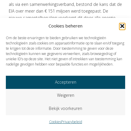
als via een samenwerkingsverband, bestond de kans dat de
EIA over meer dan € 151 miljoen werd toegepast. De
nieuwe samentelbepaling voorkomt dit door alle energie-
investeringen per belastingplichtige samen te tellen.
Cookies beheren
Bron:Ministerie van Financiën | wetsvoorstel | 15-09-2025
Om de beste ervaringen te bieden gebruiken we technologieën
technologieën zoals cookies om apparaatinformatie op te slaan en/of toegang
te krijgen tot deze informatie. Door toestemming te geven voor deze
technologieën kunnen we gegevens verwerken, zoals browsegedrag of
Vorige
Volgende
unieke ID’s op deze site. Het niet geven of intrekken van toestemming kan
nadelige gevolgen hebben voor bepaalde functies en mogelijkheden.
Accepteren
Weigeren
Bekijk voorkeuren
Cookies
Privacybeleid
Copyright © 2023 VISIE Accountants en Belastingadviseurs B.V..