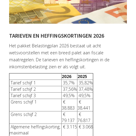
TARIEVEN EN HEFFINGSKORTINGEN 2026
Het pakket Belastingplan 2026 bestaat uit acht
wetsvoorstellen met een breed palet aan fiscale
maatregelen. De tarieven en heffingskortingen in de
inkomstenbelasting zien er als volgt uit.
2026
2025
HOME
Tarief schijf 1
35,7%
35,82%
Tarief schijf 2
37,56%
37,48%
DIENSTEN
Tarief schijf 3
49,5%
49,5%
OVER
Grens schijf 1
€
€
38.883
38.441
VISIE
Grens schijf 2
€
€
79.137
76.817
ONS
Algemene heffingskorting,
€ 3.115
€ 3.068
TEAM
maximaal