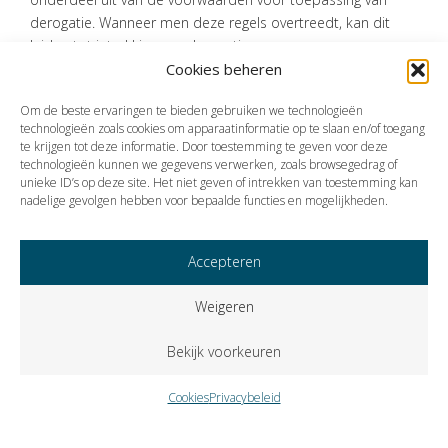
derogatie. Wanneer men deze regels overtreedt, kan dit
leiden tot intrekking van derogatie.
Cookies beheren
Bron:Ministerie van Landbouw, Natuur en Voedselkwaliteit | publicatie |
10-04-2024
Om de beste ervaringen te bieden gebruiken we technologieën
technologieën zoals cookies om apparaatinformatie op te slaan en/of toegang
te krijgen tot deze informatie. Door toestemming te geven voor deze
technologieën kunnen we gegevens verwerken, zoals browsegedrag of
Vorige
Volgende
unieke ID’s op deze site. Het niet geven of intrekken van toestemming kan
nadelige gevolgen hebben voor bepaalde functies en mogelijkheden.
Accepteren
Weigeren
Bekijk voorkeuren
Cookies
Privacybeleid
Copyright © 2023 VISIE Accountants en Belastingadviseurs B.V..
Alle rechten voorbehouden.