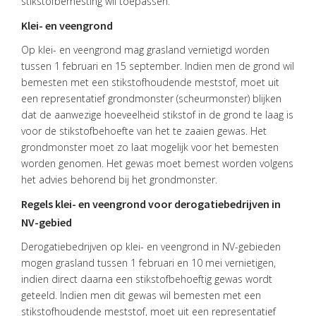
stikstofbemesting wil toepassen.
HOME
Klei- en veengrond
DIENSTEN
Op klei- en veengrond mag grasland vernietigd worden
tussen 1 februari en 15 september. Indien men de grond wil
OVER
bemesten met een stikstofhoudende meststof, moet uit
VISIE
een representatief grondmonster (scheurmonster) blijken
dat de aanwezige hoeveelheid stikstof in de grond te laag is
ONS
TEAM
voor de stikstofbehoefte van het te zaaien gewas. Het
grondmonster moet zo laat mogelijk voor het bemesten
ACTUEEL
worden genomen. Het gewas moet bemest worden volgens
het advies behorend bij het grondmonster.
VACATURES
Regels klei- en veengrond voor derogatiebedrijven in
CONTACT
NV-gebied
Derogatiebedrijven op klei- en veengrond in NV-gebieden
mogen grasland tussen 1 februari en 10 mei vernietigen,
indien direct daarna een stikstofbehoeftig gewas wordt
geteeld. Indien men dit gewas wil bemesten met een
stikstofhoudende meststof, moet uit een representatief