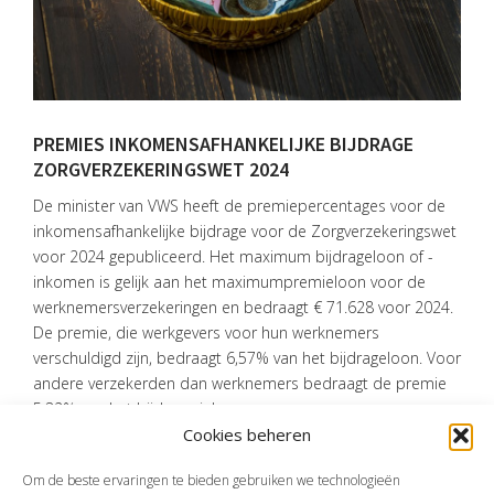
OVER
VISIE
ONS
TEAM
PREMIES INKOMENSAFHANKELIJKE BIJDRAGE
ZORGVERZEKERINGSWET 2024
ACTUEEL
De minister van VWS heeft de premiepercentages voor de
VACATURES
inkomensafhankelijke bijdrage voor de Zorgverzekeringswet
voor 2024 gepubliceerd. Het maximum bijdrageloon of -
CONTACT
inkomen is gelijk aan het maximumpremieloon voor de
werknemersverzekeringen en bedraagt € 71.628 voor 2024.
De premie, die werkgevers voor hun werknemers
verschuldigd zijn, bedraagt 6,57% van het bijdrageloon. Voor
andere verzekerden dan werknemers bedraagt de premie
5,32% van het bijdrage-inkomen.
Cookies beheren
Bron:Ministerie VWS | besluit | 3704788-1055151-Z, Staatscourant 2023,
Nr. 31461 | 13-11-2023
Om de beste ervaringen te bieden gebruiken we technologieën