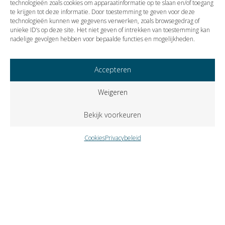
technologieën zoals cookies om apparaatinformatie op te slaan en/of toegang
te krijgen tot deze informatie. Door toestemming te geven voor deze
technologieën kunnen we gegevens verwerken, zoals browsegedrag of
Vorige
Volgende
unieke ID’s op deze site. Het niet geven of intrekken van toestemming kan
nadelige gevolgen hebben voor bepaalde functies en mogelijkheden.
Accepteren
Weigeren
Bekijk voorkeuren
Cookies
Privacybeleid
Copyright © 2023 VISIE Accountants en Belastingadviseurs B.V..
Alle rechten voorbehouden.
Cookies
Privacybeleid
Klokkenluidersregeling
Zutphenseweg 31-A-6 – Postbus 309 – 7400 AH Deventer –
telefoon
0570 671358
– fax
0570 618937
–
e-mail
info@visie-
accountants.nl