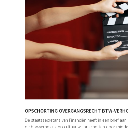
OPSCHORTING OVERGANGSRECHT BTW-VERHO
De staatssecretaris van Financiën heeft in een brief a
de btw-verhoging op cultuur wil opschorten door middel 