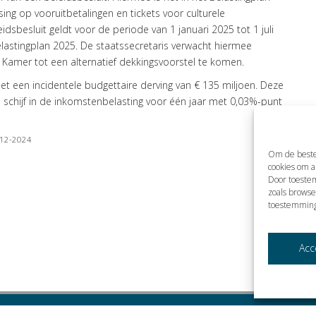
g op vooruitbetalingen en tickets voor culturele
eidsbesluit geldt voor de periode van 1 januari 2025 tot 1 juli
elastingplan 2025. De staatssecretaris verwacht hiermee
Kamer tot een alternatief dekkingsvoorstel te komen.
t een incidentele budgettaire derving van € 135 miljoen. Deze
schijf in de inkomstenbelasting voor één jaar met 0,03%-punt
2-12-2024
Om de beste
cookies om a
Door toeste
zoals browse
toestemming
Acc
.V.. Alle rechten voorbehouden.
Cookies
Privacybeleid
Klokkenluidersregelin