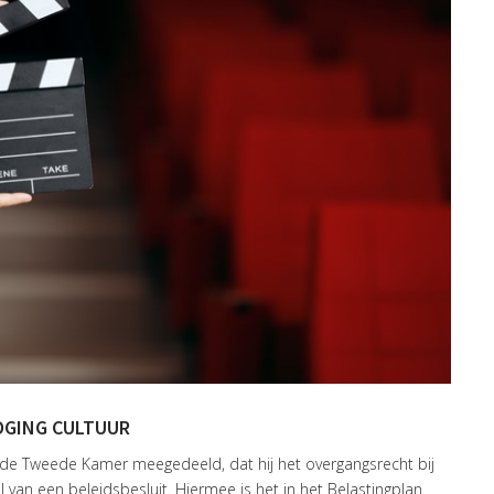
GING CULTUUR
an de Tweede Kamer meegedeeld, dat hij het overgangsrecht bij
van een beleidsbesluit. Hiermee is het in het Belastingplan