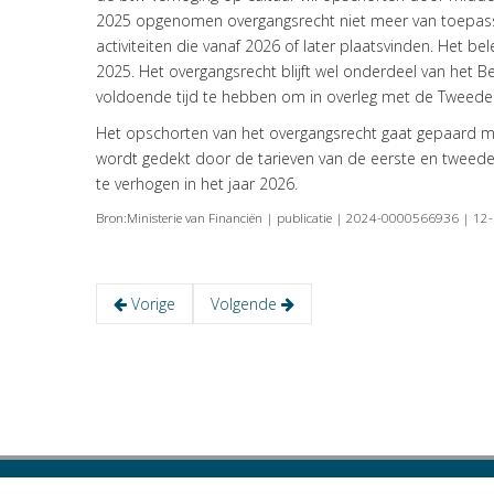
2025 opgenomen overgangsrecht niet meer van toepassin
activiteiten die vanaf 2026 of later plaatsvinden. Het bel
2025. Het overgangsrecht blijft wel onderdeel van het B
voldoende tijd te hebben om in overleg met de Tweede 
Het opschorten van het overgangsrecht gaat gepaard me
wordt gedekt door de tarieven van de eerste en tweede 
te verhogen in het jaar 2026.
Bron:Ministerie van Financiën | publicatie | 2024-0000566936 | 1
Vorige
Volgende
Copyright © 2023 VISIE Accountants en Belastingadviseurs B