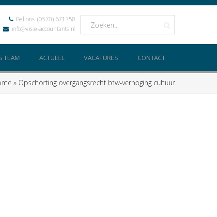
Bel ons:
(0570) 671358
info@visie-accountants.nl
S TEAM
ACTUEEL
VACATURES
CONTACT
ome
»
Opschorting overgangsrecht btw-verhoging cultuur