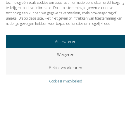
technologieën zoals cookies om apparaatinformatie op te slaan en/of toegang
te krijgen tot deze informatie. Door toestemming te geven voor deze
technologieën kunnen we gegevens verwerken, zoals browsegedrag of
Vorige
Volgende
unieke ID’s op deze site. Het niet geven of intrekken van toestemming kan
nadelige gevolgen hebben voor bepaalde functies en mogelijkheden.
Accepteren
Weigeren
Bekijk voorkeuren
Cookies
Privacybeleid
Copyright © 2023 VISIE Accountants en Belastingadviseurs B.V..
Alle rechten voorbehouden.
Cookies
Privacybeleid
Klokkenluidersregeling
Zutphenseweg 31-A-6 – Postbus 309 – 7400 AH Deventer –
telefoon
0570 671358
– fax
0570 618937
–
e-mail
info@visie-
accountants.nl