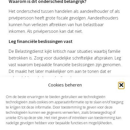
Waarom is dit onderscheid belangrijk?
Het onderscheid tussen handelen als aandeelhouder of als
privépersoon heeft grote fiscale gevolgen. Aandeelhouders
kunnen hun verliezen aftrekken van hun belastbaar
inkomen. Als privépersoon kan dat niet.
Leg financiële beslissingen vast
De Belastingdienst kijkt kritisch naar situaties waarbij familie
betrokken is. Zorg voor duidelijke schriftelijke afspraken. Leg
vast waarom bepaalde financiële beslissingen zijn genomen.
Dit maakt het later makkelijker om aan te tonen dat er
gehandeld werd als aandeelhouder.
Cookies beheren
Bron:Rechtbank Zeeland-West-Brabant | jurisprudentie |
ECLI:NL:RBZWB:2025:6470 | 28-09-2025
Om de beste ervaringen te bieden gebruiken we technologieën
technologieën zoals cookies om apparaatinformatie op te slaan en/of toegang
te krijgen tot deze informatie. Door toestemming te geven voor deze
technologieën kunnen we gegevens verwerken, zoals browsegedrag of
Vorige
Volgende
unieke ID’s op deze site. Het niet geven of intrekken van toestemming kan
nadelige gevolgen hebben voor bepaalde functies en mogelijkheden.