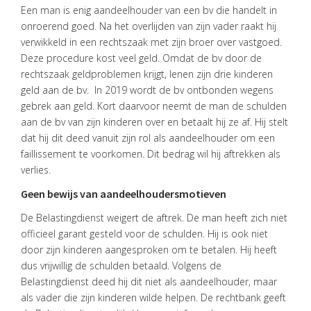
Een man is enig aandeelhouder van een bv die handelt in
onroerend goed. Na het overlijden van zijn vader raakt hij
verwikkeld in een rechtszaak met zijn broer over vastgoed.
Deze procedure kost veel geld. Omdat de bv door de
rechtszaak geldproblemen krijgt, lenen zijn drie kinderen
geld aan de bv. In 2019 wordt de bv ontbonden wegens
HOME
gebrek aan geld. Kort daarvoor neemt de man de schulden
DIENSTEN
aan de bv van zijn kinderen over en betaalt hij ze af. Hij stelt
dat hij dit deed vanuit zijn rol als aandeelhouder om een
OVER
faillissement te voorkomen. Dit bedrag wil hij aftrekken als
VISIE
verlies.
ONS
Geen bewijs van aandeelhoudersmotieven
TEAM
De Belastingdienst weigert de aftrek. De man heeft zich niet
officieel garant gesteld voor de schulden. Hij is ook niet
ACTUEEL
door zijn kinderen aangesproken om te betalen. Hij heeft
VACATURES
dus vrijwillig de schulden betaald. Volgens de
Belastingdienst deed hij dit niet als aandeelhouder, maar
CONTACT
als vader die zijn kinderen wilde helpen. De rechtbank geeft