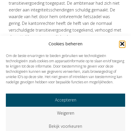
transitievergoeding toegepast. De ambtenaar had zich niet
eerder aan integriteitsschendingen schuldig gemaakt. De
waarde van het door hem ontvreemde fietszadel was
gering. De kantonrechter heeft de helft van de normaal
verschuldigde transitievergoeding toegekend, verhoogd met
de wettelijke rente over dit bedrag.
Cookies beheren
Bron:Rechtbank Den Haag | jurisprudentie | ECLINLRBDHA202314748,
10600292 EJ VERZ 23-83058 | 25-09-2023
Om de beste ervaringen te bieden gebruiken we technologieën
technologieën zoals cookies om apparaatinformatie op te slaan en/of toegang
te krijgen tot deze informatie. Door toestemming te geven voor deze
technologieën kunnen we gegevens verwerken, zoals browsegedrag of
Vorige
Volgende
unieke ID’s op deze site. Het niet geven of intrekken van toestemming kan
nadelige gevolgen hebben voor bepaalde functies en mogelijkheden.
Accepteren
Weigeren
Bekijk voorkeuren