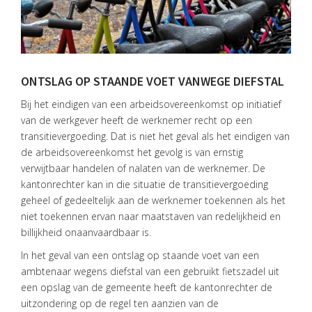
HOME
DIENSTEN
ONTSLAG OP STAANDE VOET VANWEGE DIEFSTAL
OVER
Bij het eindigen van een arbeidsovereenkomst op initiatief
VISIE
van de werkgever heeft de werknemer recht op een
transitievergoeding. Dat is niet het geval als het eindigen van
ONS
de arbeidsovereenkomst het gevolg is van ernstig
TEAM
verwijtbaar handelen of nalaten van de werknemer. De
kantonrechter kan in die situatie de transitievergoeding
ACTUEEL
geheel of gedeeltelijk aan de werknemer toekennen als het
VACATURES
niet toekennen ervan naar maatstaven van redelijkheid en
billijkheid onaanvaardbaar is.
CONTACT
In het geval van een ontslag op staande voet van een
ambtenaar wegens diefstal van een gebruikt fietszadel uit
een opslag van de gemeente heeft de kantonrechter de
uitzondering op de regel ten aanzien van de