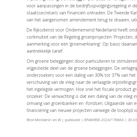
voor aanpassingen in de bedrijfsopvolgingsregeling in 
staatssecretaris van Financiën ontraden. De Tweede K
van het aangenomen amendement terug te draaien, uiterl
De Rijksdienst voor Ondernemend Nederland heeft on
continuïteit van de Regeling groenprojecten. Projecten,
aanmerking voor een ‘groenverklaring’. Op basis daarva
aantrekkelijk tarief.
Om groene beleggingen door particulieren te stimuleren is
vrijgestelde deel van de groene beleggingen. De verlaging
onderzoekers voor een daling van 30% tot 37% van het
verschuiving van de inleg naar de verlaagde vrijstellings
het ingelegde vermogen. Hoe snel het fiscale product gr
onzeker. De verwachting is dat een daling van de inleg 
omvang van groenbanken en -fondsen. Uitgaande van een
financiering van nieuwe projecten vanwege de looptijd v
Bron:Ministerie I en W | publicatie | IENW/BSK-2024/178884 | 30-