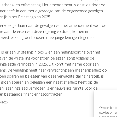
de schenk- en erfbelasting. Het amendement is destijds door de
amer heeft in een motie gevraagd om de ongewenste gevolgen
ijk in het Belastingplan 2025.
derzoek gedaan naar de gevolgen van het amendement voor de
 die aan de eisen van deze regeling voldoen, komen in
n verstrekken groenfondsen meerjarige leningen tegen een
 er een vrijstelling in box 3 en een heffingskorting over het
 van de vrijstelling voor groen beleggen zorgt volgens de
 ingelegde vermogen in 2025. Dit komt met name door een
grens. De verlaging heeft naar verwachting een meerjarig effect op
oen sparen en beleggen van deze verwachte daling herstelt, is
in groen sparen en beleggen een negatief effect heeft op de
 lager ingelegd vermogen is er nauwelijks ruimte voor de
an bestaande financieringscontracten.
06-2024
Om de beste
cookies om a