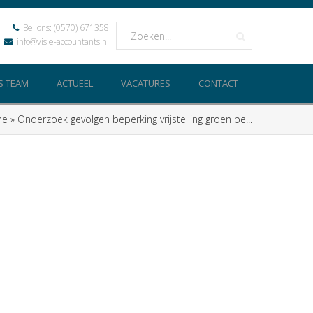
Bel ons:
(0570) 671358
info@visie-accountants.nl
S TEAM
ACTUEEL
VACATURES
CONTACT
me
»
Onderzoek gevolgen beperking vrijstelling groen be...