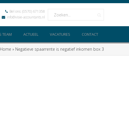
Bel ons:
(0570) 671358
info@visie-accountants.nl
S TEAM
ACTUEEL
VACATURES
CONTACT
Home
»
Negatieve spaarrente is negatief inkomen box 3