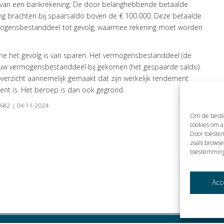
n van een bankrekening. De door belanghebbende betaalde
ing brachten bij spaarsaldo boven de € 100.000. Deze betaalde
rmogensbestanddeel tot gevolg, waarmee rekening moet worden
e het gevolg is van sparen. Het vermogensbestanddeel (de
nieuw vermogensbestanddeel bij gekomen (het gespaarde saldo).
verzicht aannemelijk gemaakt dat zijn werkelijk rendement
ment is. Het beroep is dan ook gegrond.
:7682 | 04-11-2024
Om de beste
cookies om a
Door toeste
zoals browse
toestemming
Acc