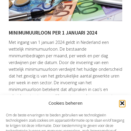
OVER
VISIE
ONS
TEAM
MINIMUMUURLOON PER 1 JANUARI 2024
ACTUEEL
Met ingang van 1 januari 2024 geldt in Nederland een
wettelijk minimumuurloon. De bestaande
VACATURES
minimumbedragen per maand, per week en per dag
verdwijnen per die datum. Door de invoering van een
CONTACT
wettelijk minimumuurloon verdwijnt het huidige onderscheid
dat het gevolg is van het gebruikelijke aantal gewerkte uren
per week in een sector. De invoering van het
minimumuurloon betekent dat afspraken in cao’s en
arbeidscontracten mogelijk moeten worden aangepast.
Cookies beheren
Bron:Ministerie van Sociale Zaken en Werkgelegenheid | wetswijziging |
Staatsblad 2023, 240 | 29-06-2023
Om de beste ervaringen te bieden gebruiken we technologieën
technologieën zoals cookies om apparaatinformatie op te slaan en/of toegang
te krijgen tot deze informatie. Door toestemming te geven voor deze
technologieën kunnen we gegevens verwerken, zoals browsegedrag of