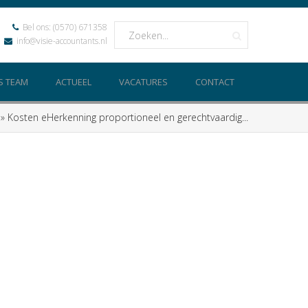
Bel ons:
(0570) 671358
info@visie-accountants.nl
S TEAM
ACTUEEL
VACATURES
CONTACT
»
Kosten eHerkenning proportioneel en gerechtvaardig...