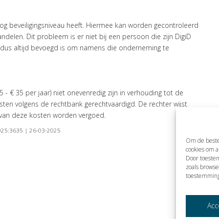
og beveiligingsniveau heeft. Hiermee kan worden gecontroleerd
elen. Dit probleem is er niet bij een persoon die zijn DigiD
 dus altijd bevoegd is om namens die onderneming te
- € 35 per jaar) niet onevenredig zijn in verhouding tot de
ten volgens de rechtbank gerechtvaardigd. De rechter wijst
 van deze kosten worden vergoed.
2025:3635 | 26-03-2025
Om de beste
cookies om a
Door toeste
zoals browse
toestemming
Acc