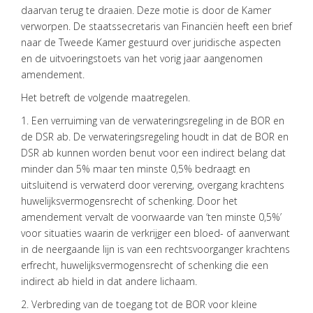
daarvan terug te draaien. Deze motie is door de Kamer
verworpen. De staatssecretaris van Financiën heeft een brief
naar de Tweede Kamer gestuurd over juridische aspecten
en de uitvoeringstoets van het vorig jaar aangenomen
amendement.
HOME
Het betreft de volgende maatregelen.
1. Een verruiming van de verwateringsregeling in de BOR en
DIENSTEN
de DSR ab. De verwateringsregeling houdt in dat de BOR en
OVER
DSR ab kunnen worden benut voor een indirect belang dat
VISIE
minder dan 5% maar ten minste 0,5% bedraagt en
uitsluitend is verwaterd door vererving, overgang krachtens
ONS
huwelijksvermogensrecht of schenking. Door het
TEAM
amendement vervalt de voorwaarde van ‘ten minste 0,5%’
voor situaties waarin de verkrijger een bloed- of aanverwant
ACTUEEL
in de neergaande lijn is van een rechtsvoorganger krachtens
VACATURES
erfrecht, huwelijksvermogensrecht of schenking die een
indirect ab hield in dat andere lichaam.
CONTACT
2. Verbreding van de toegang tot de BOR voor kleine