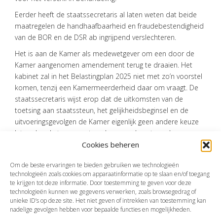
Eerder heeft de staatssecretaris al laten weten dat beide
maatregelen de handhaafbaarheid en fraudebestendigheid
van de BOR en de DSR ab ingrijpend verslechteren.
Het is aan de Kamer als medewetgever om een door de
Kamer aangenomen amendement terug te draaien. Het
kabinet zal in het Belastingplan 2025 niet met zo’n voorstel
komen, tenzij een Kamermeerderheid daar om vraagt. De
staatssecretaris wijst erop dat de uitkomsten van de
toetsing aan staatssteun, het gelijkheidsbeginsel en de
uitvoeringsgevolgen de Kamer eigenlijk geen andere keuze
laten dan de twee maatregelen ongedaan te maken.
Cookies beheren
Bron:Ministerie van Financiën | wetsvoorstel | 2024-0000320019 | 15-
05-2024
Om de beste ervaringen te bieden gebruiken we technologieën
technologieën zoals cookies om apparaatinformatie op te slaan en/of toegang
te krijgen tot deze informatie. Door toestemming te geven voor deze
technologieën kunnen we gegevens verwerken, zoals browsegedrag of
Vorige
Volgende
unieke ID’s op deze site. Het niet geven of intrekken van toestemming kan
nadelige gevolgen hebben voor bepaalde functies en mogelijkheden.