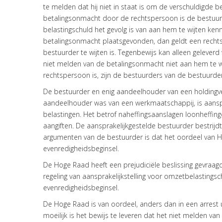
te melden dat hij niet in staat is om de verschuldigde b
betalingsonmacht door de rechtspersoon is de bestuurde
belastingschuld het gevolg is van aan hem te wijten ken
betalingsonmacht plaatsgevonden, dan geldt een rechts
bestuurder te wijten is. Tegenbewijs kan alleen geleve
niet melden van de betalingsonmacht niet aan hem te wi
rechtspersoon is, zijn de bestuurders van de bestuurder
De bestuurder en enig aandeelhouder van een holdingv
aandeelhouder was van een werkmaatschappij, is aanspr
belastingen. Het betrof naheffingsaanslagen loonheffi
aangiften. De aansprakelijkgestelde bestuurder bestrijdt
argumenten van de bestuurder is dat het oordeel van Ho
evenredigheidsbeginsel.
De Hoge Raad heeft een prejudiciële beslissing gevraagd
regeling van aansprakelijkstelling voor omzetbelastingsch
evenredigheidsbeginsel.
De Hoge Raad is van oordeel, anders dan in een arrest ui
moeilijk is het bewijs te leveren dat het niet melden va