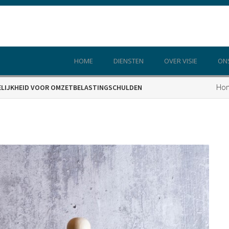
HOME
DIENSTEN
OVER VISIE
ON
Ho
KELIJKHEID VOOR OMZETBELASTINGSCHULDEN