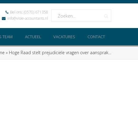
Bel ons:
(0570) 671358
info@visie-accountants.nl
S TEAM
ACTUEEL
VACATURES
CONTACT
me
»
Hoge Raad stelt prejudiciële vragen over aansprak...