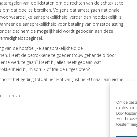
 maatregelen van de lidstaten om de rechten van de schatkist te
 om dat doel te bereiken. Volgens dat arrest gaan nationale
voorwaardelijke aansprakelijkheid, verder dan noodzakelijk is
Wanneer de aansprakelijkheid voor betaling van omzetbelasting
 zonder dat hem de mogelijkheid wordt geboden aan deze
evenredigheidsbeginsel.
ng van de hoofdelijke aansprakelijkheid de
en. Heeft de betrokkene te goeder trouw gehandeld door
te werk te gaan? Heeft hij alles heeft gedaan wat
etrokkenheid bij misbruik of fraude uitgesloten?
orst het geding totdat het Hof van Justitie EU naar aanleiding
| 05-10-2023
Om de beste
cookies om a
Door toeste
zoals browse
toestemming