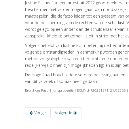
Justitie EU heeft in een arrest uit 2022 geoordeeld dat
beschermen niet verder mogen gaan dan noodzakelijk is
maatregelen, die de facto leiden tot een systeem van on
voor de bescherming van de rechten van de schatkist. 
wordt gelegd bij een ander dan de schuldenaar ervan,
aansprakelijkheid te ontkomen, is dit in strijd met het 
Volgens het Hof van Justitie EU moeten bij de beoordeli
volgende omstandigheden in aanmerking worden genom
met de zorgvuldigheid van een bedachtzame ondernemer 
redelijkerwijs binnen zijn mogelijkheden ligt en is zijn b
De Hoge Raad houdt iedere verdere beslissing aan en sch
van dit verzoek uitspraak heeft gedaan.
Bron:Hoge Raad | jurisprudentie | ECLINLHR20231371, 21/03566 
Vorige
Volgende