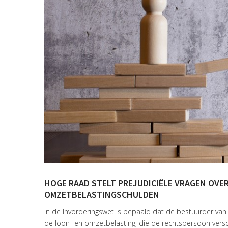
HOGE RAAD STELT PREJUDICIËLE VRAGEN OVE
OMZETBELASTINGSCHULDEN
In de Invorderingswet is bepaald dat de bestuurder van
de loon- en omzetbelasting, die de rechtspersoon versch