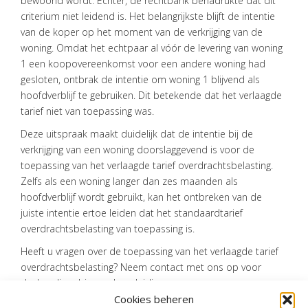
bewoond wordt. Echter, de rechtbank benadrukte dat dit
criterium niet leidend is. Het belangrijkste blijft de intentie
van de koper op het moment van de verkrijging van de
woning. Omdat het echtpaar al vóór de levering van woning
1 een koopovereenkomst voor een andere woning had
gesloten, ontbrak de intentie om woning 1 blijvend als
hoofdverblijf te gebruiken. Dit betekende dat het verlaagde
tarief niet van toepassing was.
Deze uitspraak maakt duidelijk dat de intentie bij de
verkrijging van een woning doorslaggevend is voor de
toepassing van het verlaagde tarief overdrachtsbelasting.
Zelfs als een woning langer dan zes maanden als
hoofdverblijf wordt gebruikt, kan het ontbreken van de
juiste intentie ertoe leiden dat het standaardtarief
overdrachtsbelasting van toepassing is.
Heeft u vragen over de toepassing van het verlaagde tarief
overdrachtsbelasting? Neem contact met ons op voor
deskundig advies en begeleiding.
Cookies beheren
Bron:Rechtbank Den Haag | jurisprudentie | ECLINLRBDHA20241255,