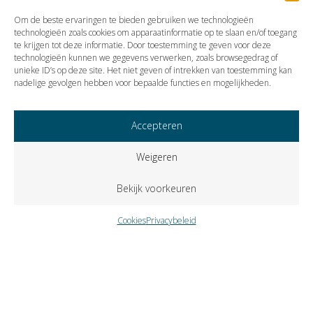
SGR 23/2451 | 23-01-2024
Om de beste ervaringen te bieden gebruiken we technologieën
technologieën zoals cookies om apparaatinformatie op te slaan en/of toegang
te krijgen tot deze informatie. Door toestemming te geven voor deze
technologieën kunnen we gegevens verwerken, zoals browsegedrag of
Vorige
Volgende
unieke ID’s op deze site. Het niet geven of intrekken van toestemming kan
nadelige gevolgen hebben voor bepaalde functies en mogelijkheden.
Accepteren
Weigeren
Bekijk voorkeuren
Cookies
Privacybeleid
Copyright © 2023 VISIE Accountants en Belastingadviseurs B.V..
Alle rechten voorbehouden.
Cookies
Privacybeleid
Klokkenluidersregeling
Zutphenseweg 31-A-6 – Postbus 309 – 7400 AH Deventer –
telefoon
0570 671358
– fax
0570 618937
–
e-mail
info@visie-