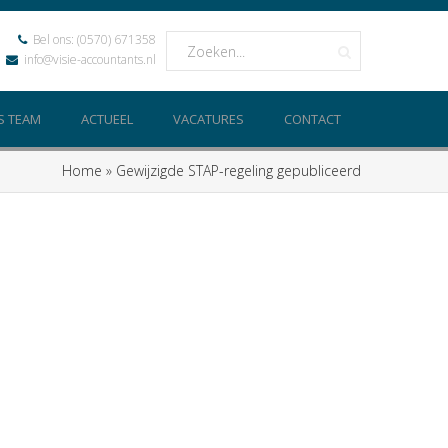
Bel ons:
(0570) 671358
info@visie-accountants.nl
S TEAM
ACTUEEL
VACATURES
CONTACT
Home
»
Gewijzigde STAP-regeling gepubliceerd