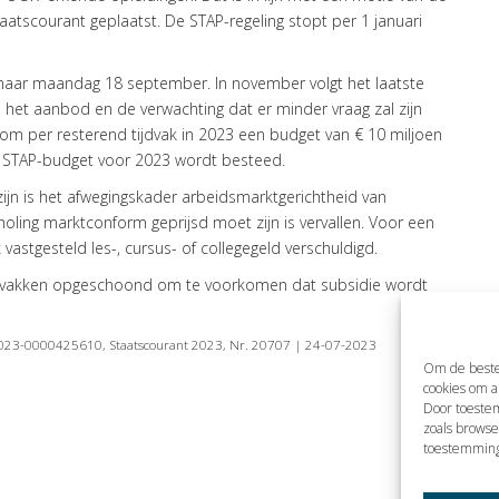
atscourant geplaatst. De STAP-regeling stopt per 1 januari
naar maandag 18 september. In november volgt het laatste
n het aanbod en de verwachting dat er minder vraag zal zijn
m per resterend tijdvak in 2023 een budget van € 10 miljoen
le STAP-budget voor 2023 wordt besteed.
n is het afwegingskader arbeidsmarktgerichtheid van
holing marktconform geprijsd moet zijn is vervallen. Voor een
vastgesteld les-, cursus- of collegegeld verschuldigd.
tijdvakken opgeschoond om te voorkomen dat subsidie wordt
r. 2023-0000425610, Staatscourant 2023, Nr. 20707 | 24-07-2023
Om de beste
cookies om a
Door toeste
zoals browse
toestemming