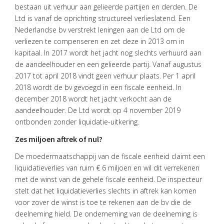
bestaan uit verhuur aan gelieerde partijen en derden. De
OVER
Ltd is vanaf de oprichting structureel verlieslatend. Een
VISIE
Nederlandse bv verstrekt leningen aan de Ltd om de
ONS
verliezen te compenseren en zet deze in 2013 om in
TEAM
kapitaal. In 2017 wordt het jacht nog slechts verhuurd aan
de aandeelhouder en een gelieerde partij. Vanaf augustus
ACTUEEL
2017 tot april 2018 vindt geen verhuur plaats. Per 1 april
2018 wordt de bv gevoegd in een fiscale eenheid. In
VACATURES
december 2018 wordt het jacht verkocht aan de
aandeelhouder. De Ltd wordt op 4 november 2019
CONTACT
ontbonden zonder liquidatie-uitkering.
Zes miljoen aftrek of nul?
De moedermaatschappij van de fiscale eenheid claimt een
liquidatieverlies van ruim € 6 miljoen en wil dit verrekenen
met de winst van de gehele fiscale eenheid. De inspecteur
stelt dat het liquidatieverlies slechts in aftrek kan komen
voor zover de winst is toe te rekenen aan de bv die de
deelneming hield. De onderneming van de deelneming is