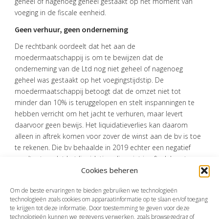
geheel of nagenoeg geheel gestaakt op het moment van
voeging in de fiscale eenheid.
Geen verhuur, geen onderneming
De rechtbank oordeelt dat het aan de
moedermaatschappij is om te bewijzen dat de
onderneming van de Ltd nog niet geheel of nagenoeg
geheel was gestaakt op het voegingstijdstip. De
moedermaatschappij betoogt dat de omzet niet tot
minder dan 10% is teruggelopen en stelt inspanningen te
hebben verricht om het jacht te verhuren, maar levert
daarvoor geen bewijs. Het liquidatieverlies kan daarom
alleen in aftrek komen voor zover de winst aan de bv is toe
te rekenen. Die bv behaalde in 2019 echter een negatief
resultaat, zodat het liquidatieverlies niet in aftrek komt.
Cookies beheren
Bron:Rechtbank Zeeland-West-Brabant | jurisprudentie |
ECLI:NL:RBZWB:2026:277 | 21-01-2026
Om de beste ervaringen te bieden gebruiken we technologieën
technologieën zoals cookies om apparaatinformatie op te slaan en/of toegang
te krijgen tot deze informatie. Door toestemming te geven voor deze
technologieën kunnen we gegevens verwerken, zoals browsegedrag of