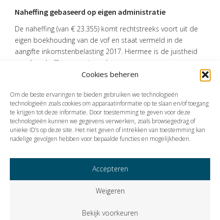
Naheffing gebaseerd op eigen administratie
De naheffing (van € 23.355) komt rechtstreeks voort uit de
eigen boekhouding van de vof en staat vermeld in de
aangifte inkomstenbelasting 2017. Hiermee is de juistheid
van de naheffing aangetoond.
Cookies beheren
Bron:Gerechtshof Arnhem-Leeuwarden | jurisprudentie |
ECLI:NL:GHARL:2025:5180 | 18-08-2025
Om de beste ervaringen te bieden gebruiken we technologieën
technologieën zoals cookies om apparaatinformatie op te slaan en/of toegang
te krijgen tot deze informatie. Door toestemming te geven voor deze
technologieën kunnen we gegevens verwerken, zoals browsegedrag of
Vorige
Volgende
unieke ID’s op deze site. Het niet geven of intrekken van toestemming kan
nadelige gevolgen hebben voor bepaalde functies en mogelijkheden.
Accepteren
Weigeren
Bekijk voorkeuren