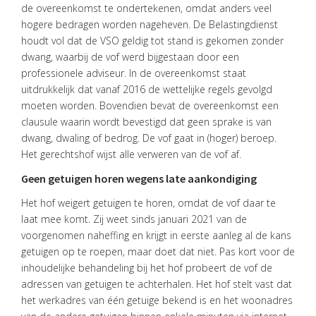
de overeenkomst te ondertekenen, omdat anders veel
hogere bedragen worden nageheven. De Belastingdienst
houdt vol dat de VSO geldig tot stand is gekomen zonder
HOME
dwang, waarbij de vof werd bijgestaan door een
DIENSTEN
professionele adviseur. In de overeenkomst staat
uitdrukkelijk dat vanaf 2016 de wettelijke regels gevolgd
OVER
moeten worden. Bovendien bevat de overeenkomst een
VISIE
clausule waarin wordt bevestigd dat geen sprake is van
dwang, dwaling of bedrog. De vof gaat in (hoger) beroep.
ONS
Het gerechtshof wijst alle verweren van de vof af.
TEAM
Geen getuigen horen wegens late aankondiging
ACTUEEL
Het hof weigert getuigen te horen, omdat de vof daar te
VACATURES
laat mee komt. Zij weet sinds januari 2021 van de
voorgenomen naheffing en krijgt in eerste aanleg al de kans
CONTACT
getuigen op te roepen, maar doet dat niet. Pas kort voor de
inhoudelijke behandeling bij het hof probeert de vof de
adressen van getuigen te achterhalen. Het hof stelt vast dat
het werkadres van één getuige bekend is en het woonadres