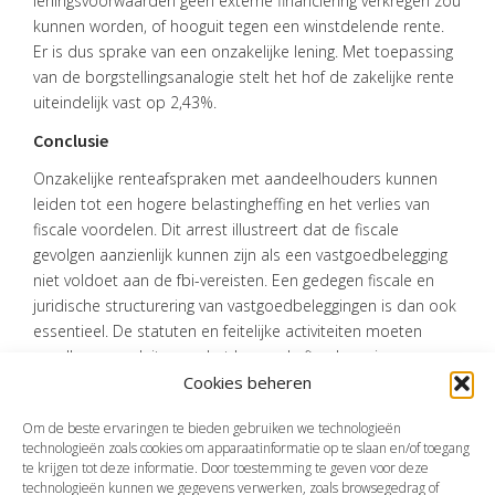
leningsvoorwaarden geen externe financiering verkregen zou
kunnen worden, of hooguit tegen een winstdelende rente.
Er is dus sprake van een onzakelijke lening. Met toepassing
van de borgstellingsanalogie stelt het hof de zakelijke rente
uiteindelijk vast op 2,43%.
Conclusie
Onzakelijke renteafspraken met aandeelhouders kunnen
leiden tot een hogere belastingheffing en het verlies van
fiscale voordelen. Dit arrest illustreert dat de fiscale
gevolgen aanzienlijk kunnen zijn als een vastgoedbelegging
niet voldoet aan de fbi-vereisten. Een gedegen fiscale en
juridische structurering van vastgoedbeleggingen is dan ook
essentieel. De statuten en feitelijke activiteiten moeten
naadloos aansluiten op het beoogde fiscale regime.
Cookies beheren
Bron:Gerechtshof Amsterdam | jurisprudentie |
ECLI:NL:GHAMS:2024:3632 | 18-12-2024
Om de beste ervaringen te bieden gebruiken we technologieën
technologieën zoals cookies om apparaatinformatie op te slaan en/of toegang
te krijgen tot deze informatie. Door toestemming te geven voor deze
technologieën kunnen we gegevens verwerken, zoals browsegedrag of