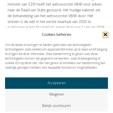
minister van SZW heeft het wetsvoorstel VBAR voor advies
naar de Raad van State gestuurd. Het huidige kabinet zet
de behandeling van het wetsvoorstel VBAR door. Het
streven is de wet in het eerste kwartaal van 2025 te
publiceren in het Staatsblad, zodat deze per 1 januari 2026
in werking kan treden.
Cookies beheren
Bron:Overig | publicatie | 04-11-2024
Om de beste ervaringen te bieden gebruiken we technologieën
technologieën zoals cookies om apparaatinformatie op te slaan en/of toegang
te krijgen tot deze informatie. Door toestemming te geven voor deze
technologieën kunnen we gegevens verwerken, zoals browsegedrag of
Vorige
Volgende
unieke ID’s op deze site. Het niet geven of intrekken van toestemming kan
nadelige gevolgen hebben voor bepaalde functies en mogelijkheden.
Accepteren
Weigeren
Bekijk voorkeuren