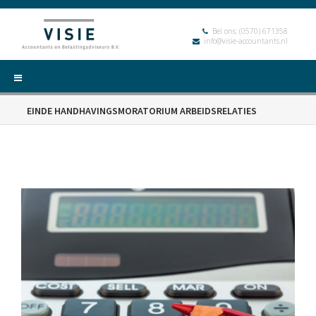
Bel ons:
(0570) 671358
info@visie-accountants.nl
EINDE HANDHAVINGSMORATORIUM ARBEIDSRELATIES