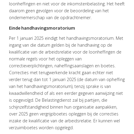
loonheffingen en niet voor de inkomstenbelasting. Het heeft
daarom geen gevolgen voor de beoordeling van het
HOME
ondernemerschap van de opdrachtnemer.
Einde handhavingsmoratorium
DIENSTEN
Per 1 januari 2025 eindigt het handhavingsmoratorium. Met
OVER
ingang van die datum gelden bij de handhaving op de
VISIE
kwalificatie van de arbeidsrelatie voor de loonheffingen de
normale regels voor het opleggen van
ONS
TEAM
correctieverplichtingen, naheffingsaanslagen en boetes.
Correcties met terugwerkende kracht gaan echter niet
ACTUEEL
verder terug dan tot 1 januari 2025 (de datum van opheffing
van het handhavingsmoratorium), tenzij sprake is van
VACATURES
kwaadwillendheid of als een eerder gegeven aanwijzing niet
is opgevolgd. De Belastingdienst zal bij partijen, die
CONTACT
schijnzelfstandigheid binnen hun organisatie aanpakken,
over 2025 geen vergrijpboetes opleggen bij de correcties
inzake de kwalificatie van de arbeidsrelatie. Er kunnen wel
verzuimboetes worden opgelegd.